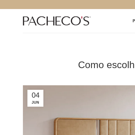
Como escolh
04
JUN