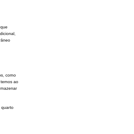
 que
icional,
râneo
os, como
 temos ao
armazenar
 quarto