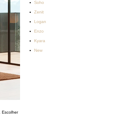
Soho
Zenit
Logan
Enzo
Kyara
New
. Escolher