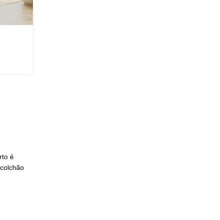
INSPIRAÇÕES
NOAH
QUARTOS
QUARTO I NOAH
rto é
colchão