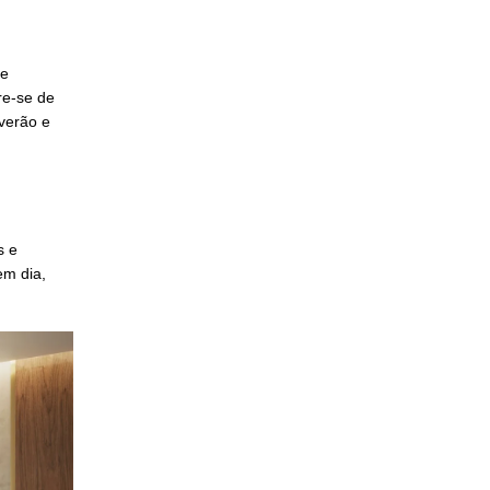
te
re-se de
verão e
s e
em dia,