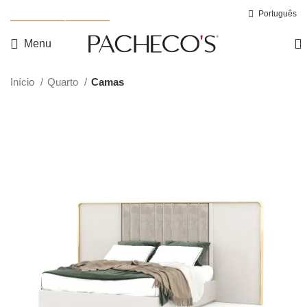
Nova Coleção Noah
Português
Menu
Início
Quarto
Camas