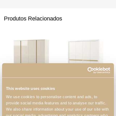
Produtos Relacionados
This website uses cookies
Roupeiro Soho
Roupeiro de 4 Portas
P
We use cookies to personalise content and ads, to
Kyara XLUX
provide social media features and to analyse our traffic.
We also share information about your use of our site with
our social media, advertising and analytics partners who