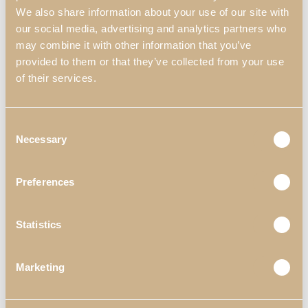
We also share information about your use of our site with
Rua de Pêgas 159, Ap. 35
our social media, advertising and analytics partners who
4590-563 Paços de Ferreira, Portugal
may combine it with other information that you’ve
provided to them or that they’ve collected from your use
Telefone
of their services.
+351 255 860 430
Consent
Email
Necessary
Selection
info@pachecos.com.pt
Preferences
Horário
Statistics
Segunda a Sexta
9h00 – 12h00
Marketing
14h00 – 19h00