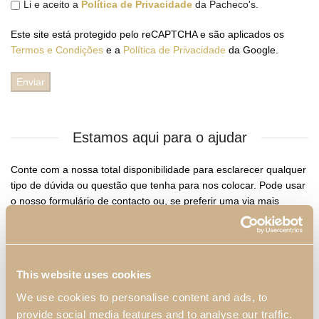
Li e aceito a
Política de Privacidade
da Pacheco's.
Este site está protegido pelo reCAPTCHA e são aplicados os
Termos e Condições
e a
Política de Privacidade
da Google.
Estamos aqui para o ajudar
Conte com a nossa total disponibilidade para esclarecer qualquer
tipo de dúvida ou questão que tenha para nos colocar. Pode usar
o nosso formulário de contacto ou, se preferir uma via mais
direta, o nosso número de telefone.
Contactos
This website uses cookies
We use cookies to personalise content and ads, to
Morada
provide social media features and to analyse our traffic.