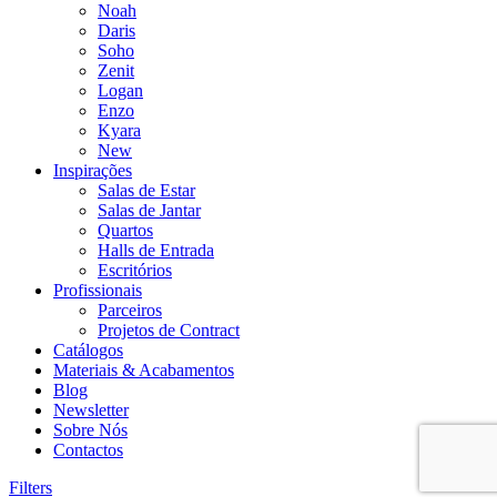
Noah
Daris
Soho
Zenit
Logan
Enzo
Kyara
New
Inspirações
Salas de Estar
Salas de Jantar
Quartos
Halls de Entrada
Escritórios
Profissionais
Parceiros
Projetos de Contract
Catálogos
Materiais & Acabamentos
Blog
Newsletter
Sobre Nós
Contactos
Filters