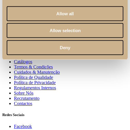
Conheça a nossa seleção de Puffs estofados que vão modernizar a sua casa. Devido à sua
versatilidade, os nossos puffs podem ser inseridos em qualquer divisão da sua casa como
Allow all
hall de entrada, quarto, sala de estar, entre outros. Na Pacheco’s todo o mobiliário pode ser
personalizado por isso, pode personalizar as cores dos nossos puffs para uma que combine
com a decoração da sua casa.
Allow selection
Links Úteis
Blog
Deny
Materiais & Acabamentos
Profissionais
Catálogos
Termos & Condições
Cuidados & Manutenção
Política de Qualidade
Política de Privacidade
Regulamentos Internos
Sobre Nós
Recrutamento
Contactos
Redes Sociais
Facebook