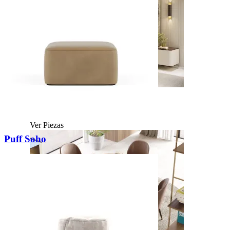
Daris
Ver Piezas
Puff Soho