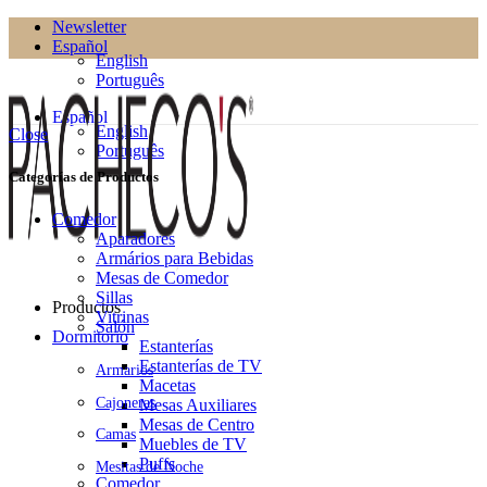
Newsletter
Español
English
Português
Español
English
Close
Português
Categorías de Productos
Comedor
Aparadores
Armários para Bebidas
Mesas de Comedor
Sillas
Productos
Vitrinas
Salón
Dormitorio
Estanterías
Estanterías de TV
Armarios
Macetas
Cajoneras
Mesas Auxiliares
Mesas de Centro
Camas
Muebles de TV
Puffs
Mesitas de Noche
Comedor