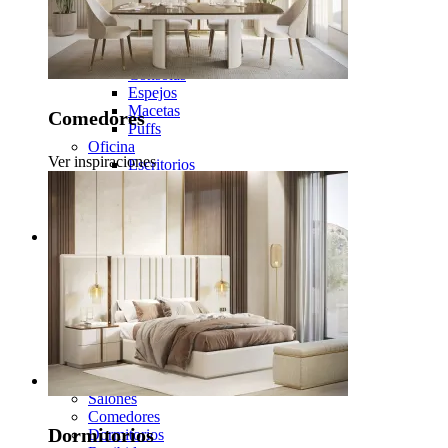
Taburetes
Tocadores
Sillones
Recibidor
Consolas
Espejos
Macetas
Comedores
Puffs
Oficina
Ver inspiraciones
Escritorios
Estanterías
Macetas
Sillas
Colecciones
Noah
Daris
Soho
Enzo
Kyara
New
Zenit
Inspiraciones
Salones
Comedores
Dormitorios
Dormitorios