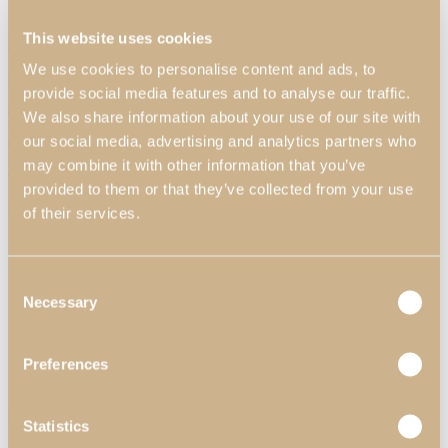
This website uses cookies
Puff Zenit
We use cookies to personalise content and ads, to
Puffs Tapizados
provide social media features and to analyse our traffic.
Conozca nuestra selección de puffs tapizados que modernizarán su hogar. Debido a su
We also share information about your use of our site with
versatilidad, nuestros puffs pueden ser insertados en cualquier habitación de su casa como
our social media, advertising and analytics partners who
el hall de entrada, el dormitorio, el salón, entre otros. En Pacheco’s todos los muebles son
personalizables, por lo que podrá personalizar los colores de nuestros pufs para que
may combine it with other information that you’ve
combinen con la decoración de su hogar.
provided to them or that they’ve collected from your use
Links Útiles
of their services.
Kyara
Materiales & Acabados
Profesionales
Ver Piezas
Consent
Catálogos
Necessary
Términos & Condiciones
Selection
Política de Calidad
Política de Privacidad
Sobre Nosotros
Preferences
Contactos
Redes Sociales
Statistics