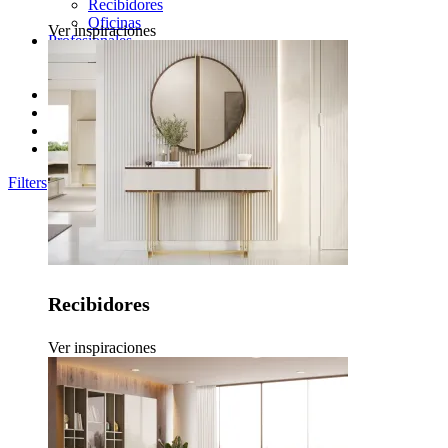
Recibidores
Oficinas
Ver inspiraciones
Profesionales
Socios Profesionales
Proyectos de Contract
Catálogos
Newsletter
Sobre Nosotros
Contactos
Filters
Recibidores
Ver inspiraciones