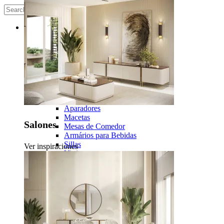
Search
Productos
Salón
Estanterías
Estanterías de TV
Macetas
Mesas Auxiliares
Mesas de Centro
Muebles de TV
Comedor
Aparadores
Macetas
Salones
Mesas de Comedor
Armários para Bebidas
Sillas
Ver inspiraciones
Vitrinas
Dormitorio
Armarios
Cajoneras
Camas
Mesitas de Noche
Puffs
Sinfonieres