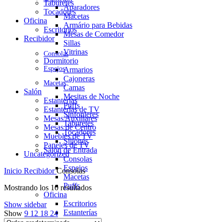
Taburetes
Aparadores
Tocadores
Macetas
Oficina
Armário para Bebidas
Escritorios
Mesas de Comedor
Recibidor
Sillas
Vitrinas
Consolas
Dormitorio
Espejos
Armarios
Cajoneras
Macetas
Camas
Salón
Mesitas de Noche
Estanterías
Puffs
Estanterías de TV
Sinfonieres
Mesas Auxiliares
Taburetes
Mesas de Centro
Tocadores
Muebles de TV
Sillones
Paneles de TV
Salón de Entrada
Uncategorized
Consolas
Espejos
Inicio
Recibidor
Consolas
Macetas
Puffs
Mostrando los 10 resultados
Oficina
Escritorios
Show sidebar
Estanterías
Show
9
12
18
24
Macetas