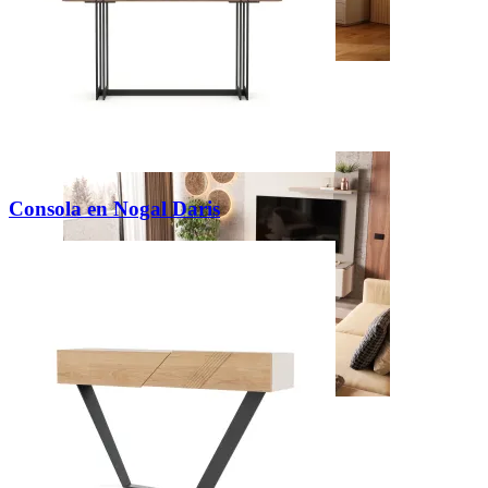
New
Ver Piezas
Consola en Nogal Daris
Zenit
Ver Piezas