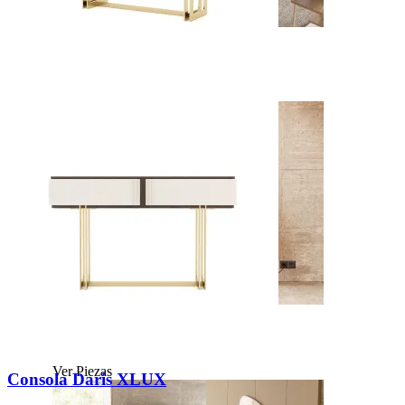
Soho
Ver Piezas
Enzo
Ver Piezas
Consola Daris XLUX