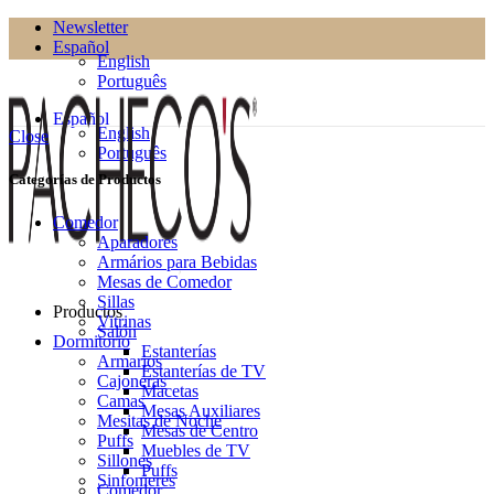
Newsletter
Español
English
Português
Español
English
Close
Português
Categorías de Productos
Comedor
Aparadores
Armários para Bebidas
Mesas de Comedor
Sillas
Productos
Vitrinas
Salón
Dormitorio
Estanterías
Armarios
Estanterías de TV
Cajoneras
Macetas
Camas
Mesas Auxiliares
Mesitas de Noche
Mesas de Centro
Puffs
Muebles de TV
Sillones
Puffs
Sinfonieres
Comedor