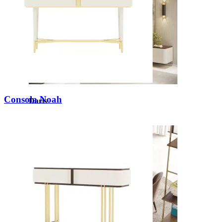
Consola Noah
Daris
Ver Piezas