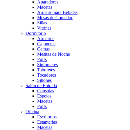
Aparadores
Macetas
Armário para Bebidas
Mesas de Comedor
Sillas
Vitrinas
Dormitorio
Armarios
Cajoneras
Camas
Mesitas de Noche
Puffs
Sinfonieres
Taburetes
Tocadores
Sillones
Salón de Entrada
Consolas
Espejos
Macetas
Puffs
Oficina
Escritorios
Estanterías
Macetas