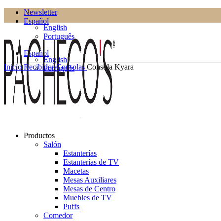
Newsletter
Español
English
Português
Español
English
Inicio
Recibidor
Consolas
Consola Kyara
Português
Productos
Salón
Estanterías
Estanterías de TV
Macetas
Mesas Auxiliares
Mesas de Centro
Muebles de TV
Puffs
Comedor