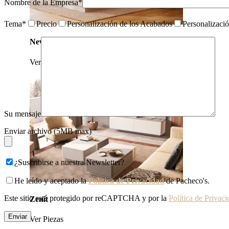
Nombre de la Empresa*
Tema*
Precio
Personalización de los Acabados
Personalizaci
New
Ver Piezas
Su mensaje
Enviar archivo (5MB max)
¿Suscribirse a nuestra Newsletter?
He leído y aceptado la
Política de Privacidad
de Pacheco's.
Este sitio está protegido por reCAPTCHA y por la
Política de Privac
Zenit
Ver Piezas