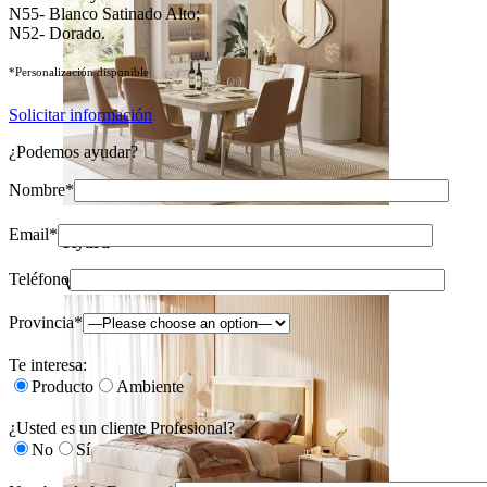
N55- Blanco Satinado Alto;
N52- Dorado.
*Personalización disponible
Solicitar información
¿Podemos ayudar?
Nombre*
Email*
Kyara
Teléfono
Ver Piezas
Provincia*
Te interesa:
Producto
Ambiente
¿Usted es un cliente Profesional?
No
Sí