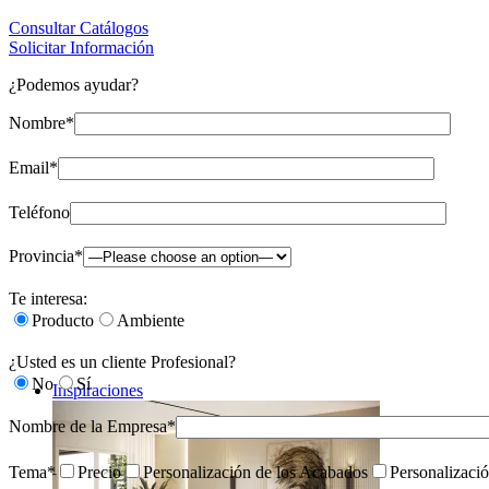
Consultar Catálogos
Solicitar Información
¿Podemos ayudar?
Nombre*
Email*
Teléfono
Provincia*
Te interesa:
Producto
Ambiente
¿Usted es un cliente Profesional?
No
Sí
Inspiraciones
Nombre de la Empresa*
Tema*
Precio
Personalización de los Acabados
Personalizaci