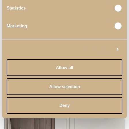
Statistics
Marketing
Show details
Allow all
Allow selection
DARIS
INSPIRACIONES
SALONES
SALON I DARIS
Deny