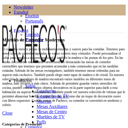
Newsletter
Español
English
Português
Español
English
Português
Muebles de Comedor Modernos
El comedor merece piezas de mobiliario cómodas y suaves para las comidas. Tenemos para
usted sillas de comedor tapizadas en varios colores muy cómodos. Puede personalizar el
color para que sea a su gusto personal y también la madera o las puntas de los pies. En las
mesas de comedor encontrarás varios modelos destacando las mesas de comedor
extensibles que tenemos que permiten acomodar a más comensales que en las medidas
estándar. Además de las mesas rectangulares, también tenemos mesas redondas para un
aspecto más exclusivo. También puede elegir entre tapas de madera o de cristal. En nuestra
selección de aparadores de madera encontrará varios modelos en diferentes tonos de
Productos
madera, más oscuros o más claros. Además de permitirte guardar varios utensilios de
Salón
cocina, puedes colocar varios objetos decorativos en la parte superior para darle a esta
Estanterías
habitación un aspecto más moderno. También puede ver nuestra colección de vitrinas que le
Estanterías de TV
permiten almacenar botellas o copas de vino, así como dar un toque de decoración suave
con libros expuestos. Con las piezas de Pacheco, su comedor se convertirá en moderno y
Macetas
sobrio.
Mesas Auxiliares
Mesas de Centro
Close
Muebles de TV
Puffs
Categorías de Productos
Comedor