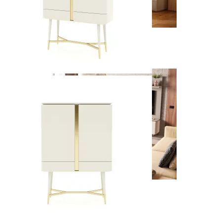
New
Ver Piezas
Zenit
Ver Piezas