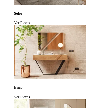
Soho
Ver Piezas
Click to enlarge
Enzo
Ver Piezas