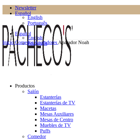
Newsletter
Español
English
Português
Español
English
Inicio
Comedor
Aparadores
Aparador Noah
Português
Productos
Salón
Estanterías
Estanterías de TV
Macetas
Mesas Auxiliares
Mesas de Centro
Muebles de TV
Puffs
Comedor