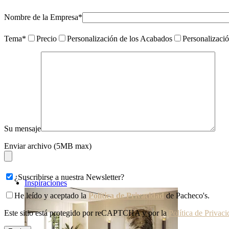
Nombre de la Empresa*
Tema*
Precio
Personalización de los Acabados
Personalizaci
Su mensaje
Enviar archivo (5MB max)
¿Suscribirse a nuestra Newsletter?
Inspiraciones
He leído y aceptado la
Política de Privacidad
de Pacheco's.
Este sitio está protegido por reCAPTCHA y por la
Política de Privac