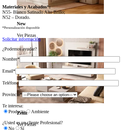
Materiales y Acabados
*
:
N55- Blanco Satinado Alto Brillo;
N52 – Dorado.
New
*Personalización disponible
Ver Piezas
Solicitar información
¿Podemos ayudar?
Nombre*
Email*
Teléfono
Provincia*
Te interesa:
Producto
Ambiente
Zenit
¿Usted es un cliente Profesional?
Ver Piezas
No
Sí