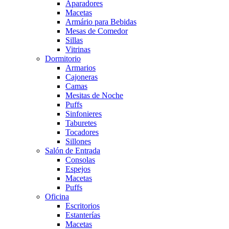
Aparadores
Macetas
Armário para Bebidas
Mesas de Comedor
Sillas
Vitrinas
Dormitorio
Armarios
Cajoneras
Camas
Mesitas de Noche
Puffs
Sinfonieres
Taburetes
Tocadores
Sillones
Salón de Entrada
Consolas
Espejos
Macetas
Puffs
Oficina
Escritorios
Estanterías
Macetas