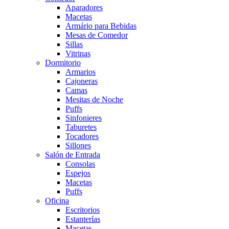
Aparadores
Macetas
Armário para Bebidas
Mesas de Comedor
Sillas
Vitrinas
Dormitorio
Armarios
Cajoneras
Camas
Mesitas de Noche
Puffs
Sinfonieres
Taburetes
Tocadores
Sillones
Salón de Entrada
Consolas
Espejos
Macetas
Puffs
Oficina
Escritorios
Estanterías
Macetas