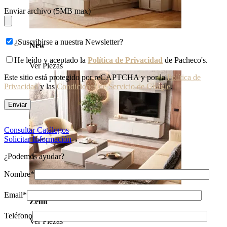
Enviar archivo (5MB max)
¿Suscribirse a nuestra Newsletter?
New
He leído y aceptado la
Política de Privacidad
de Pacheco's.
Ver Piezas
Este sitio está protegido por reCAPTCHA y por la
Política de
Privacidad
y las
Condiciones de Servicio de Google
.
Consultar Catálogos
Solicitar Información
¿Podemos ayudar?
Nombre*
Email*
Zenit
Teléfono
Ver Piezas