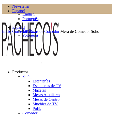
Newsletter
Español
English
Português
Español
English
Inicio
Comedor
Mesas de Comedor
Mesa de Comedor Soho
Português
Productos
Salón
Estanterías
Estanterías de TV
Macetas
Mesas Auxiliares
Mesas de Centro
Muebles de TV
Puffs
Comedor