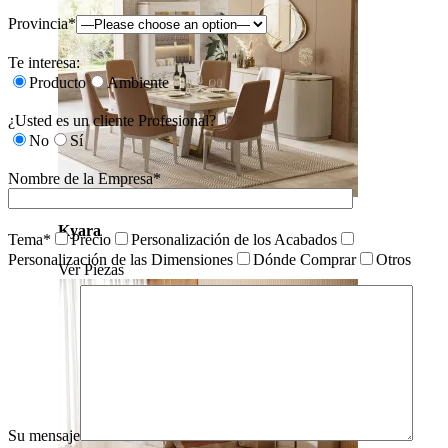
Provincia*
Te interesa:
Producto
Ambiente
¿Usted es un cliente Profesional?
No
Sí
Nombre de la Empresa*
Kyara
Tema*
Precio
Personalización de los Acabados
Personalización de las Dimensiones
Dónde Comprar
Otros
Ver Piezas
Su mensaje