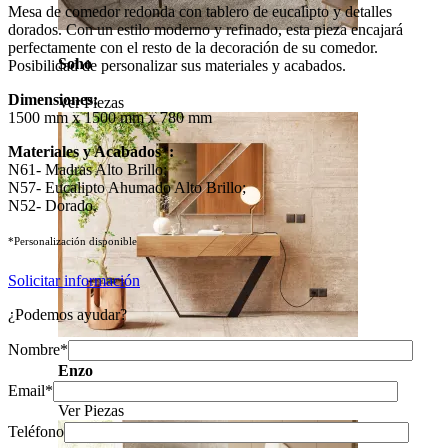
Mesa de comedor redonda con tablero de eucalipto y detalles
dorados. Con un estilo moderno y refinado, esta pieza encajará
perfectamente con el resto de la decoración de su comedor.
Soho
Posibilidad de personalizar sus materiales y acabados.
Dimensiones:
Ver Piezas
1500 mm x 1500 mm x 780 mm
Materiales y Acabados
*
:
N61- Madras Alto Brillo;
N57- Eucalipto Ahumado Alto Brillo;
N52- Dorado.
*Personalización disponible
Solicitar información
¿Podemos ayudar?
Nombre*
Enzo
Email*
Ver Piezas
Teléfono