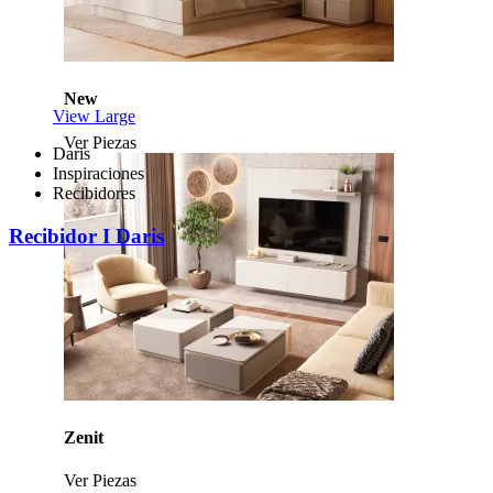
New
View Large
Ver Piezas
Daris
Inspiraciones
Recibidores
Recibidor I Daris
Zenit
Ver Piezas