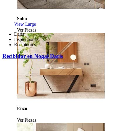
Soho
View Large
Ver Piezas
Daris
Inspiraciones
Recibidores
Recibidor en Nogal Daris
Enzo
Ver Piezas