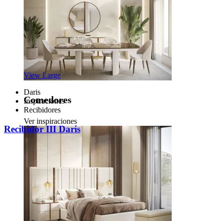
View Large
Daris
Comedores
Inspiraciones
Recibidores
Ver inspiraciones
Recibidor III Daris