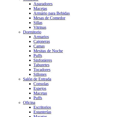
Aparadores
Macetas
Armário para Bebidas
Mesas de Comedor
Sillas
Vitrinas
Dormitorio
Armarios
Cajoneras
Camas
Mesitas de Noche
Puffs
Sinfonieres
Taburetes
Tocadores
Sillones
Salón de Entrada
Consolas
Espejos
Macetas
Puffs
Oficina
Escritorios
Estanterías
Macetas