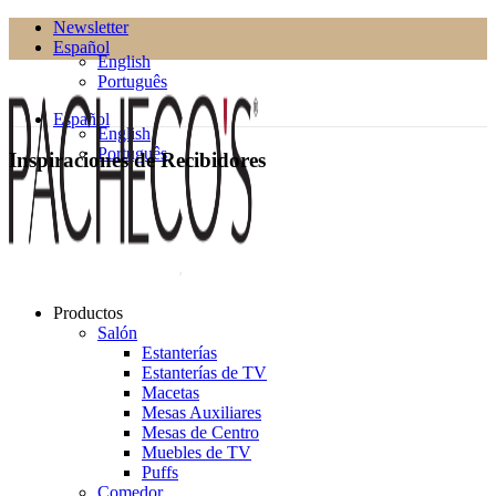
Newsletter
Español
English
Português
Español
English
Português
Inspiraciones de Recibidores
Productos
Salón
Estanterías
Estanterías de TV
Macetas
Mesas Auxiliares
Mesas de Centro
Muebles de TV
Puffs
Comedor