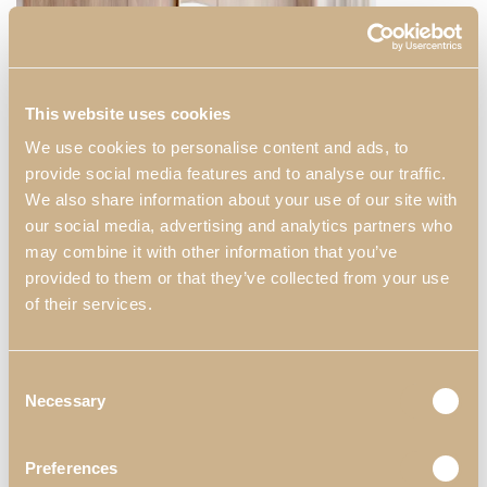
This website uses cookies
We use cookies to personalise content and ads, to
provide social media features and to analyse our traffic.
We also share information about your use of our site with
our social media, advertising and analytics partners who
may combine it with other information that you’ve
provided to them or that they’ve collected from your use
of their services.
Un moderno hall de entrada que puede insertarse en una casa o
Consent
un piso. Será una habitación de lujo para recibir a sus invitados.
Necessary
Selection
Lo más destacado es la consola, que cuenta con patas en oro y
su base de madera, a la que se añade un atrevido espejo y un
Preferences
elegante puff.