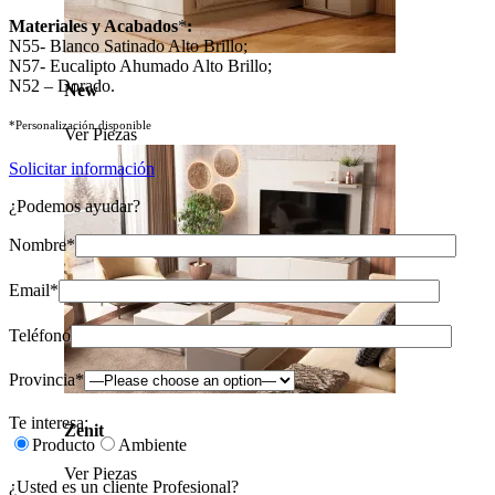
Materiales y Acabados
*
:
N55- Blanco Satinado Alto Brillo;
N57- Eucalipto Ahumado Alto Brillo;
N52 – Dorado.
New
*Personalización disponible
Ver Piezas
Solicitar información
¿Podemos ayudar?
Nombre*
Email*
Teléfono
Provincia*
Te interesa:
Zenit
Producto
Ambiente
Ver Piezas
¿Usted es un cliente Profesional?