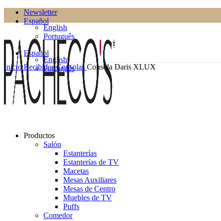
Newsletter
Español
English
Português
Español
English
Inicio
Recibidor
Consolas
Consola Daris XLUX
Português
Productos
Salón
Estanterías
Estanterías de TV
Macetas
Mesas Auxiliares
Mesas de Centro
Muebles de TV
Puffs
Comedor