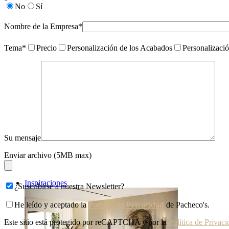
No
Sí
Nombre de la Empresa*
Tema*
Precio
Personalización de los Acabados
Personalizaci
Su mensaje
Enviar archivo (5MB max)
Inspiraciones
¿Suscribirse a nuestra Newsletter?
He leído y aceptado la
Política de Privacidad
de Pacheco's.
Este sitio está protegido por reCAPTCHA y por la
Política de Privac