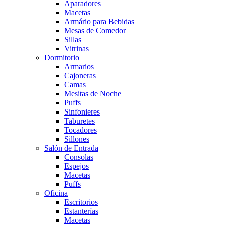
Aparadores
Macetas
Armário para Bebidas
Mesas de Comedor
Sillas
Vitrinas
Dormitorio
Armarios
Cajoneras
Camas
Mesitas de Noche
Puffs
Sinfonieres
Taburetes
Tocadores
Sillones
Salón de Entrada
Consolas
Espejos
Macetas
Puffs
Oficina
Escritorios
Estanterías
Macetas