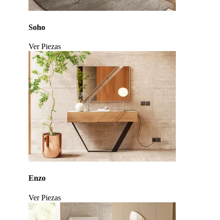
Soho
Ver Piezas
Click to enlarge
Enzo
Ver Piezas