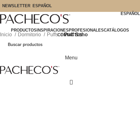
NEWSLETTER
ESPAÑOL
ESPAÑOL
PRODUCTOS
INSPIRACIONES
PROFESIONALES
CATÁLOGOS
Inicio
Dormitorio
Puffs
Puff Soho
CONTACTOS
Menu