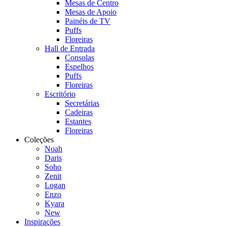
Mesas de Centro
Mesas de Apoio
Painéis de TV
Puffs
Floreiras
Hall de Entrada
Consolas
Espelhos
Puffs
Floreiras
Escritório
Secretárias
Cadeiras
Estantes
Floreiras
Coleções
Noah
Daris
Soho
Zenit
Logan
Enzo
Kyara
New
Inspirações