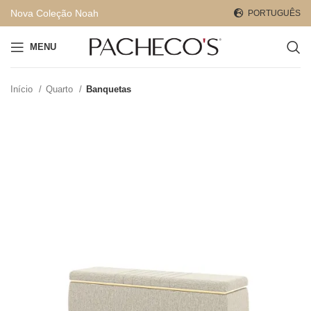
Nova Coleção Noah
PORTUGUÊS
MENU
Início
Quarto
Banquetas