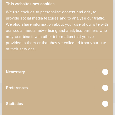
itens que deseje ter sempre de fácil acesso.
This website uses cookies
We use cookies to personalise content and ads, to
Dimensões:
provide social media features and to analyse our traffic.
1400 mm x 450 mm x 450 mm
We also share information about your use of our site with
Materiais & Acabamentos
*
:
our social media, advertising and analytics partners who
N52 – Dourado;
may combine it with other information that you’ve
T344 – Tecido.
provided to them or that they’ve collected from your use
of their services.
*Personalização disponível
Quero mais informações
Consent
Necessary
Ver Catálogos
Selection
Preferences
Categorias:
Banquetas
,
Quarto
Etiqueta:
Daris
Follow:
Statistics
PRODUTOS RELACIONADOS