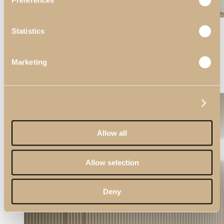
Preferences
View Large
Statistics
Daris
Inspirações
Quartos
Marketing
Quarto II Daris
Show details
Allow all
Allow selection
Deny