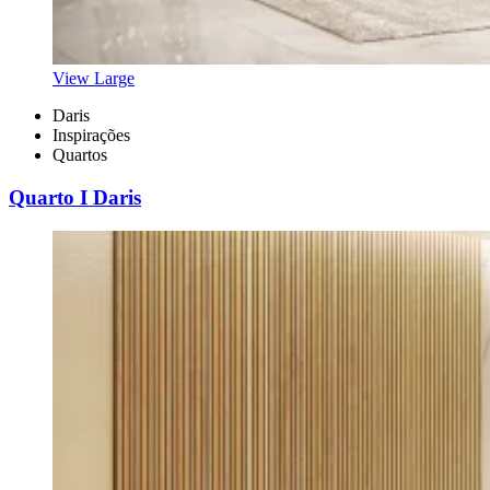
View Large
Daris
Inspirações
Quartos
Quarto I Daris