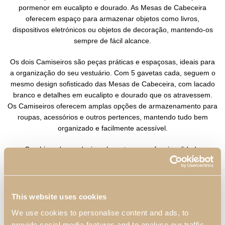
pormenor em eucalipto e dourado. As Mesas de Cabeceira
oferecem espaço para armazenar objetos como livros,
dispositivos eletrónicos ou objetos de decoração, mantendo-os
sempre de fácil alcance.
Os dois Camiseiros são peças práticas e espaçosas, ideais para
a organização do seu vestuário. Com 5 gavetas cada, seguem o
mesmo design sofisticado das Mesas de Cabeceira, com lacado
branco e detalhes em eucalipto e dourado que os atravessem.
Os Camiseiros oferecem amplas opções de armazenamento para
roupas, acessórios e outros pertences, mantendo tudo bem
organizado e facilmente acessível.
Combinando um design elegante e uma funcionalidade
inteligente, o Quarto Daris proporciona um ambiente relaxante e
acolhedor. Seja para descansar, preparar-se para o dia ou
desfrutar de momentos tranquilos, este Quarto é um verdadeiro
espaço de conforto e estilo.
This website uses cookies
We use cookies to personalise content and ads, to
provide social media features and to analyse our traffic.