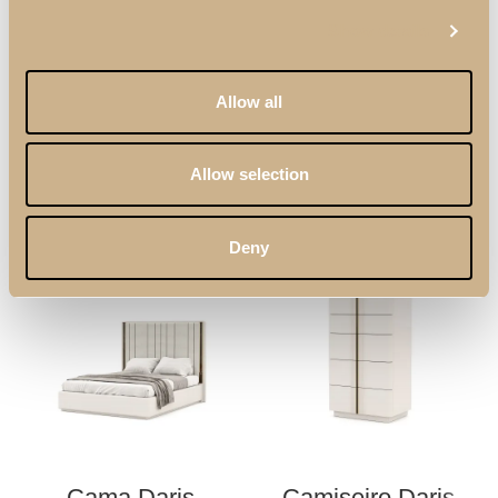
Show details
Allow all
Peças Exibidas no Ambiente
Allow selection
*Materiais & Acabamentos podem ser personalizados
Deny
Cama Daris
Camiseiro Daris