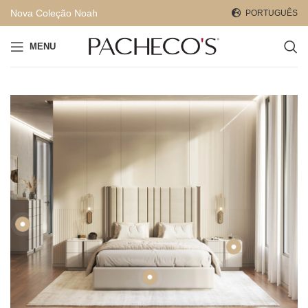
Nova Coleção Noah
PORTUGUÊS
MENU