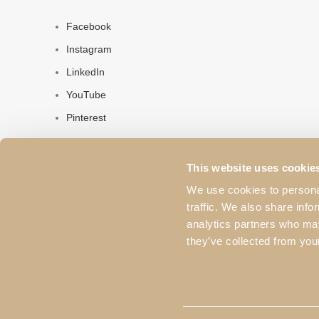
Facebook
Instagram
LinkedIn
YouTube
Pinterest
This website uses cookie
We use cookies to personal
© 2023 Pacheco's. Todos os direitos reservados. Os prod
traffic. We also share info
website não podem ser usados sem a devida autorização 
analytics partners who may
they’ve collected from your