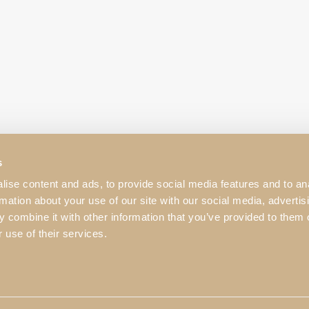
s
ise content and ads, to provide social media features and to an
utos e imagens presentes neste
rmation about your use of our site with our social media, advertis
da marca.
 combine it with other information that you’ve provided to them o
 use of their services.