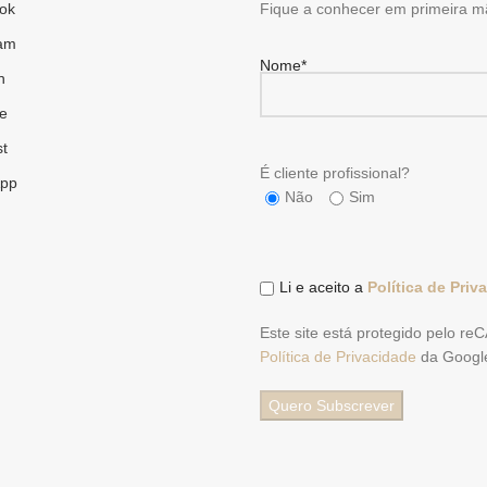
ok
Fique a conhecer em primeira m
ram
Nome*
n
e
st
É cliente profissional?
pp
Não
Sim
Li e aceito a
Política de Priv
Este site está protegido pelo r
Política de Privacidade
da Googl