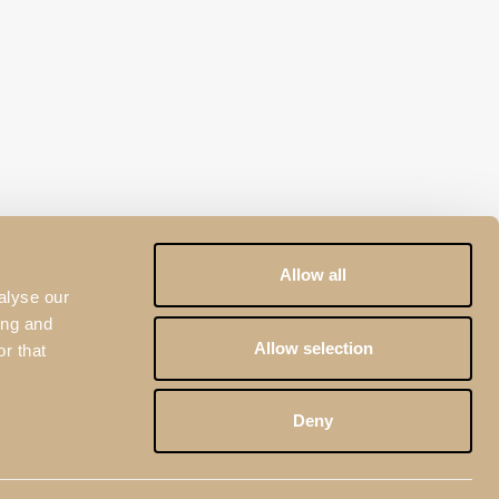
Allow all
alyse our
ing and
Allow selection
r that
Deny