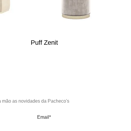
Puff Zenit
C
a mão as novidades da Pacheco's
Email*