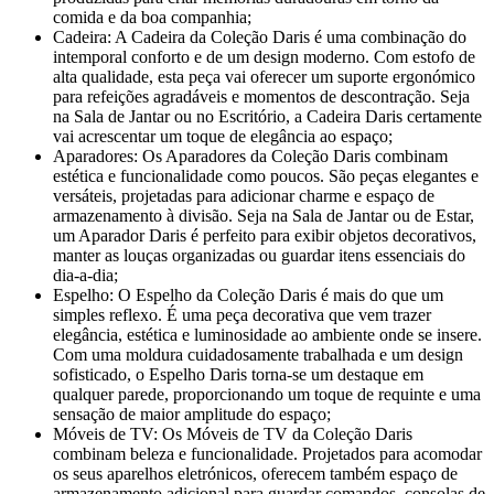
comida e da boa companhia;
Cadeira: A Cadeira da Coleção Daris é uma combinação do
intemporal conforto e de um design moderno. Com estofo de
alta qualidade, esta peça vai oferecer um suporte ergonómico
para refeições agradáveis e momentos de descontração. Seja
na Sala de Jantar ou no Escritório, a Cadeira Daris certamente
vai acrescentar um toque de elegância ao espaço;
Aparadores: Os Aparadores da Coleção Daris combinam
estética e funcionalidade como poucos. São peças elegantes e
versáteis, projetadas para adicionar charme e espaço de
armazenamento à divisão. Seja na Sala de Jantar ou de Estar,
um Aparador Daris é perfeito para exibir objetos decorativos,
manter as louças organizadas ou guardar itens essenciais do
dia-a-dia;
Espelho: O Espelho da Coleção Daris é mais do que um
simples reflexo. É uma peça decorativa que vem trazer
elegância, estética e luminosidade ao ambiente onde se insere.
Com uma moldura cuidadosamente trabalhada e um design
sofisticado, o Espelho Daris torna-se um destaque em
qualquer parede, proporcionando um toque de requinte e uma
sensação de maior amplitude do espaço;
Móveis de TV: Os Móveis de TV da Coleção Daris
combinam beleza e funcionalidade. Projetados para acomodar
os seus aparelhos eletrónicos, oferecem também espaço de
armazenamento adicional para guardar comandos, consolas de