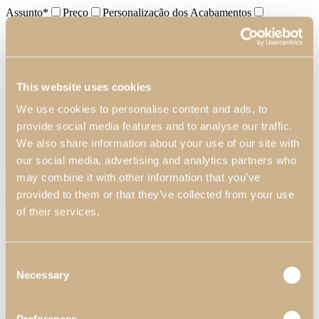
Assunto*
Preço
Personalização dos Acabamentos
Personalização das Dimensões
Onde comprar
Outros
A sua mensagem
This website uses cookies
We use cookies to personalise content and ads, to
provide social media features and to analyse our traffic.
We also share information about your use of our site with
our social media, advertising and analytics partners who
may combine it with other information that you’ve
Enviar ficheiro (5MB max)
provided to them or that they’ve collected from your use
of their services.
Subscrever também a nossa Newsletter?
Li e aceito a
Política de Privacidade
da Pacheco's.
Consent
Necessary
Selection
Este site está protegido pelo reCAPTCHA e são aplicados os
Termos e Condições
e a
Política de Privacidade
da Google.