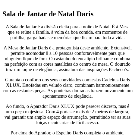
Sala de Jantar de Natal Daris
A Sala de Jantar é a divisão eleita para a noite de Natal. É à Mesa
que se reúne a família, à volta da boa comida, em momentos de
partilha, gargalhadas e memórias que ficam para toda a vida.
A Mesa de Jantar Daris é a protagonista deste ambiente. Extensível,
permite acomodar 8 a 10 pessoas confortavelmente para que
ninguém fique de fora. O castanho do eucalipto brilhante combina
na perfeição com as cores natalícias do centro de mesa. O dourado
traz um toque de elegância, assinatura das inspirações Pacheco’s.
Garanta o conforto dos seus convidados com estas Cadeiras Daris
XLUX. Estofadas em veludo claro, combinam harmoniosamente
com as restantes peças. As ponteiras douradas trazem novamente um
apontamento de elegância.
Ao fundo, o Aparador Daris XLUX pode parecer discreto, mas é
uma peça majestosa. Com 4 portas e mais de 2 metros de largura,
vai garantir um amplo espaço de arrumação, permitindo ter as suas
loiças e cutelarias de fácil acesso.
Por cima do Aprador, o Espelho Daris completa o ambiente,