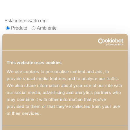
Está interessado em:
Produto
Ambiente
É cliente profissional?
Não
Sim
This website uses cookies
Nome da Empresa*
We use cookies to personalise content and ads, to
provide social media features and to analyse our traffic.
We also share information about your use of our site with
our social media, advertising and analytics partners who
Assunto*
may combine it with other information that you’ve
Preço
Personalização dos Acabamentos
provided to them or that they’ve collected from your use
Personalização das Dimensões
Onde comprar
of their services.
Outros
A sua mensagem