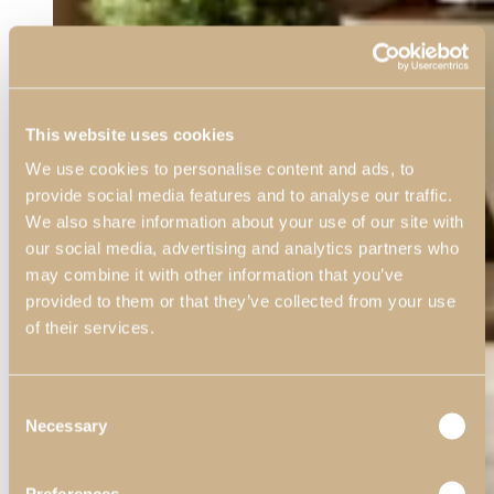
This website uses cookies
We use cookies to personalise content and ads, to
provide social media features and to analyse our traffic.
We also share information about your use of our site with
our social media, advertising and analytics partners who
may combine it with other information that you’ve
provided to them or that they’ve collected from your use
of their services.
Consent
Necessary
Selection