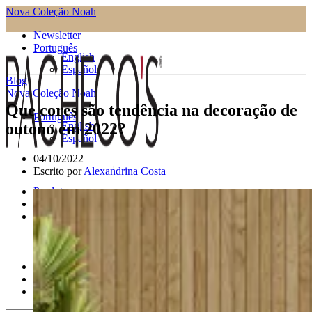
Nova Coleção Noah
Newsletter
Português
English
Español
Blog
Nova Coleção Noah
Que cores são tendência na decoração de
Português
outono em 2022?
English
Español
04/10/2022
Escrito por
Alexandrina Costa
Produtos
Inspirações
Profissionais
Parceiros
Projetos de Contract
Materiais & Acabamentos
Catálogos
Blog
Contactos