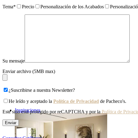
Tema*
Precio
Personalización de los Acabados
Personalizaci
Su mensaje
Enviar archivo (5MB max)
¿Suscribirse a nuestra Newsletter?
He leído y aceptado la
Política de Privacidad
de Pacheco's.
Inspiraciones
Este sitio está protegido por reCAPTCHA y por la
Política de Privac