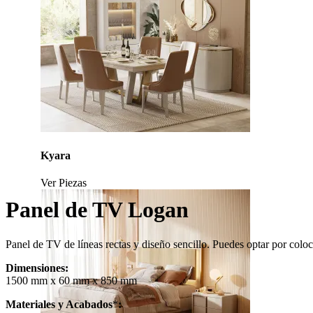
Kyara
Ver Piezas
Panel de TV Logan
Panel de TV de líneas rectas y diseño sencillo. Puedes optar por coloc
Dimensiones:
1500 mm x 60 mm x 850 mm
Materiales y Acabados
*
: