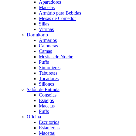
Aparadores
Macetas
Armário para Bebidas
Mesas de Comedor
Sillas
Vitrinas
Dormitorio
Armarios
Cajoneras
Camas
Mesitas de Noche
Puffs
Sinfonieres
Taburetes
Tocadores
Sillones
Salón de Entrada
Consolas
Espejos
Macetas
Puffs
Oficina
Escritorios
Estanterías
Macetas