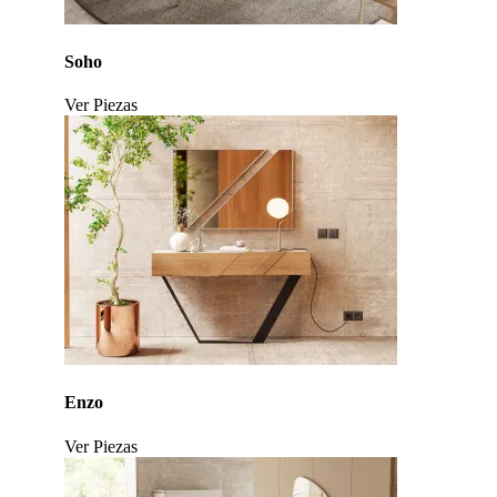
Soho
Ver Piezas
Click to enlarge
Enzo
Ver Piezas