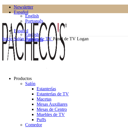
Newsletter
Español
English
Português
Español
English
Inicio
Salón
Paneles de TV
Panel de TV Logan
Português
Productos
Salón
Estanterías
Estanterías de TV
Macetas
Mesas Auxiliares
Mesas de Centro
Muebles de TV
Puffs
Comedor