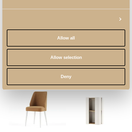
Show details
Allow all
Categorías:
Comedor
,
Oficina
,
Salón
,
Sillas
Etiqueta:
Zenit
Allow selection
Follow:
PRODUCTOS RELACIONADOS
Deny