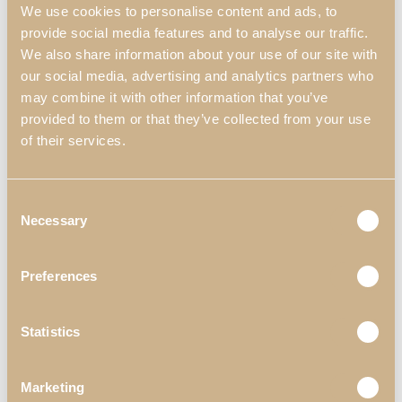
We use cookies to personalise content and ads, to
Tapicería
provide social media features and to analyse our traffic.
Seleccione el Tejido o la Piel Sintética que se adapte
We also share information about your use of our site with
a su decoración
our social media, advertising and analytics partners who
may combine it with other information that you’ve
provided to them or that they’ve collected from your use
of their services.
Consent
Necessary
Selection
Preferences
Statistics
Marketing