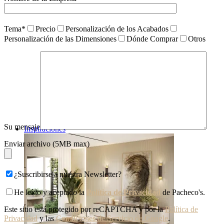
Tema*
Precio
Personalización de los Acabados
Personalización de las Dimensiones
Dónde Comprar
Otros
Su mensaje
Inspiraciones
Enviar archivo (5MB max)
¿Suscribirse a nuestra Newsletter?
He leído y aceptado la
Política de Privacidad
de Pacheco's.
Este sitio está protegido por reCAPTCHA y por la
Política de
Privacidad
y las
Condiciones de Servicio de Google
.