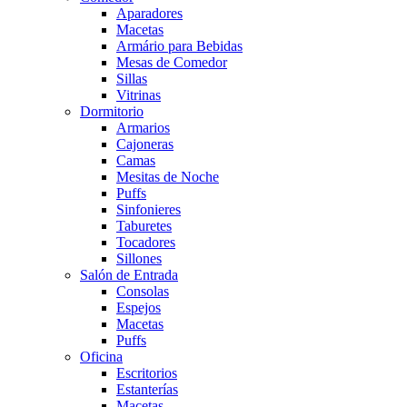
Aparadores
Macetas
Armário para Bebidas
Mesas de Comedor
Sillas
Vitrinas
Dormitorio
Armarios
Cajoneras
Camas
Mesitas de Noche
Puffs
Sinfonieres
Taburetes
Tocadores
Sillones
Salón de Entrada
Consolas
Espejos
Macetas
Puffs
Oficina
Escritorios
Estanterías
Macetas