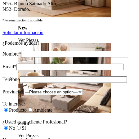
N55- Blanco Satinado Alto;
N52- Dorado.
*Personalización disponible
New
Solicitar información
Ver Piezas
¿Podemos ayudar?
Nombre*
Email*
Teléfono
Provincia*
Te interesa:
Producto
Ambiente
¿Usted es un cliente Profesional?
Zenit
No
Sí
Ver Piezas