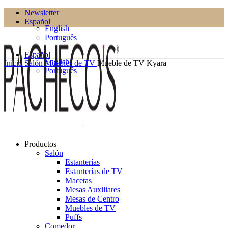
Newsletter
Español
English
Português
Español
English
Inicio
Salón
Muebles de TV
Mueble de TV Kyara
Português
Productos
Salón
Estanterías
Estanterías de TV
Macetas
Mesas Auxiliares
Mesas de Centro
Muebles de TV
Puffs
Comedor