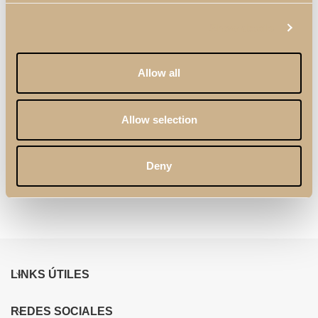
Show details
Allow all
Allow selection
Estantería
Mesa de Centro
Suspendida Vertical
Enzo
Deny
Soho
LINKS ÚTILES
REDES SOCIALES