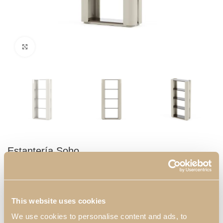
Click to enlarge
Estantería Soho
Librería alta de eucalipto con cuatro estantes. Este moderno y
elegante mueble será uno de los principales atractivos de su
salón.
This website uses cookies
We use cookies to personalise content and ads, to
Dimensiones: