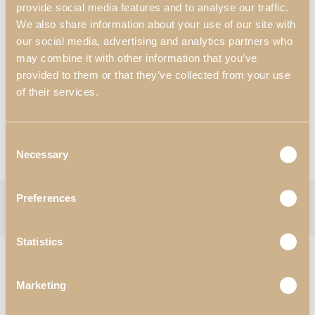
1000 mm x 390 mm x 2000 mm
provide social media features and to analyse our traffic.
We also share information about your use of our site with
Materiales y Acabados
*
:
our social media, advertising and analytics partners who
N57- Eucalipto Ahumado Alto Brillo;
may combine it with other information that you’ve
N61- Madras Alto Brillo.
provided to them or that they’ve collected from your use
of their services.
*Personalización disponible
Solicitar Información
Consent
Consultar Catálogos
Necessary
Selection
Preferences
Categorías:
Estanterías
,
Oficina
,
Salón
Etiqueta:
Soho
Follow:
Statistics
PRODUCTOS RELACIONADOS
Marketing