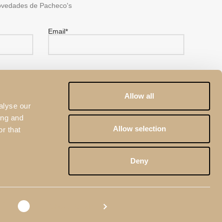
ovedades de Pacheco's
Email*
?
Allow all
alyse our
ing and
Allow selection
r that
ca de Privacidad
de Pacheco's.
eCAPTCHA y por la
Política de Privacidad
y las
Condiciones
Deny
Show details