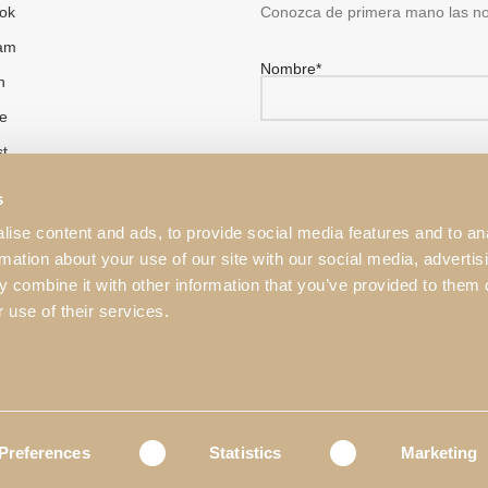
ok
Conozca de primera mano las n
ram
Nombre*
n
e
st
¿Usted es un cliente Profesional
No
Sí
s
ise content and ads, to provide social media features and to an
rmation about your use of our site with our social media, advertis
 combine it with other information that you’ve provided to them o
He leído y aceptado la
Políti
 use of their services.
Este sitio está protegido por r
de Servicio de Google
.
Preferences
Statistics
Marketing