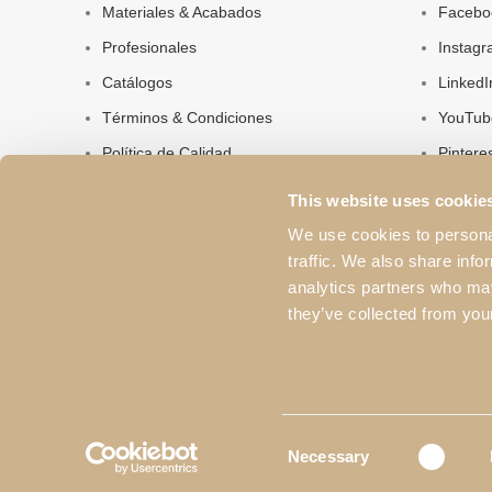
Materiales & Acabados
Facebo
Profesionales
Instag
Catálogos
LinkedI
Términos & Condiciones
YouTub
Política de Calidad
Pintere
Política de Privacidad
This website uses cookie
Sobre Nosotros
We use cookies to personal
Contactos
traffic. We also share info
analytics partners who may
they’ve collected from your
Consent
Necessary
Selection