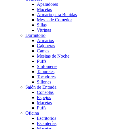
Aparadores
Macetas
Armário para Bebidas
Mesas de Comedor
Sillas
Vitrinas
Dormitorio
Armarios
Cajoneras
Camas
Mesitas de Noche
Puffs
Sinfonieres
Taburetes
Tocadores
Sillones
Salón de Entrada
Consolas
Espejos
Macetas
Puffs
Oficina
Escritorios
Estanterías
Macetas