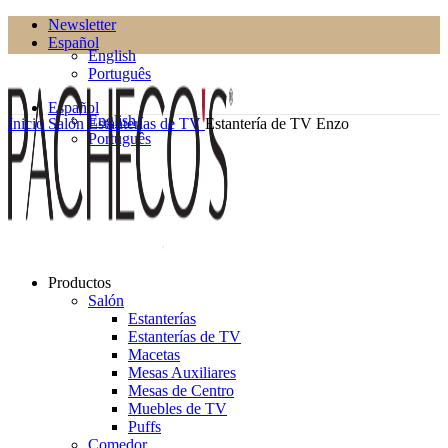
Newsletter
Español
English
Português
Español
English
Inicio
Salón
Estanterías de TV
Estantería de TV Enzo
Português
Productos
Salón
Estanterías
Estanterías de TV
Macetas
Mesas Auxiliares
Mesas de Centro
Muebles de TV
Puffs
Comedor