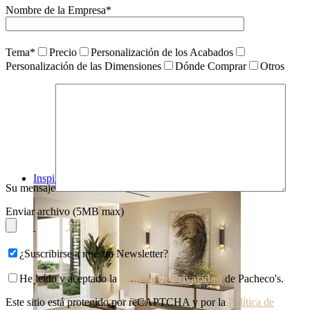
Nombre de la Empresa*
Tema*
Precio
Personalización de los Acabados
Personalización de las Dimensiones
Dónde Comprar
Otros
Inspiraciones
Su mensaje
Enviar archivo (5MB max)
¿Suscribirse a nuestra Newsletter?
He leído y aceptado la
Política de Privacidad
de Pacheco's.
Este sitio está protegido por reCAPTCHA y por la
Política de