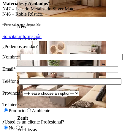
Materiales y Acabados
*
:
N47 – Lacado Metalizado Silver Mate;
N46 – Roble Rústico.
*Personalización disponible
New
Solicitar información
Ver Piezas
¿Podemos ayudar?
Nombre*
Email*
Teléfono
Provincia*
Te interesa:
Producto
Ambiente
Zenit
¿Usted es un cliente Profesional?
No
Sí
Ver Piezas