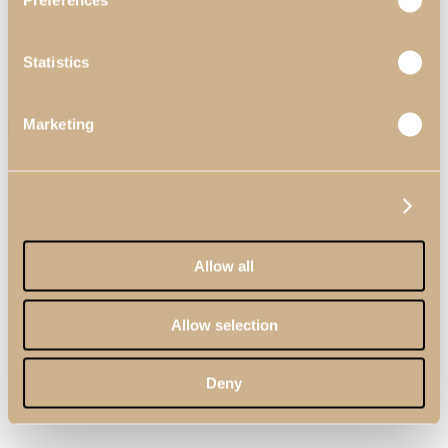
Preferences
¿Suscribirse a nuestra Newsletter?
He leído y aceptado la
Política de Privacidad
de Pacheco's.
Statistics
Este sitio está protegido por reCAPTCHA y por la
Política de
Privacidad
y las
Condiciones de Servicio de Google
.
Marketing
Consultar Catálogos
Leer más
Show details
Allow all
Allow selection
Deny