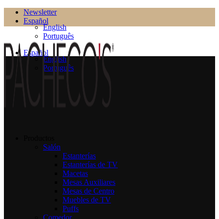
Newsletter
Español
English
Português
Español
English
Português
Productos
Salón
Estanterías
Estanterías de TV
Macetas
Mesas Auxiliares
Mesas de Centro
Muebles de TV
Puffs
Comedor