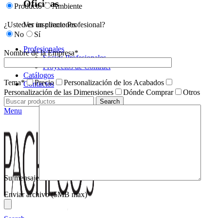
Oficinas
Producto
Ambiente
¿Usted es un cliente Profesional?
Ver inspiraciones
No
Sí
Profesionales
Nombre de la Empresa*
Socios Profesionales
Proyectos de Contract
Catálogos
Tema*
Precio
Personalización de los Acabados
Contactos
Personalización de las Dimensiones
Dónde Comprar
Otros
Search
Menu
Su mensaje
Enviar archivo (5MB max)