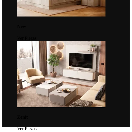
New
Ver Piezas
Zenit
Ver Piezas