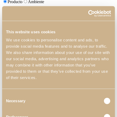
Producto
Ambiente
¿Usted es un cliente Profesional?
No
Sí
Nombre de la Empresa*
This website uses cookies
We use cookies to personalise content and ads, to
Tema*
Precio
Personalización de los Acabados
provide social media features and to analyse our traffic.
Personalización de las Dimensiones
Dónde Comprar
Otros
We also share information about your use of our site with
our social media, advertising and analytics partners who
may combine it with other information that you’ve
provided to them or that they’ve collected from your use
of their services.
Su mensaje
Consent
Necessary
Selection
Enviar archivo (5MB max)