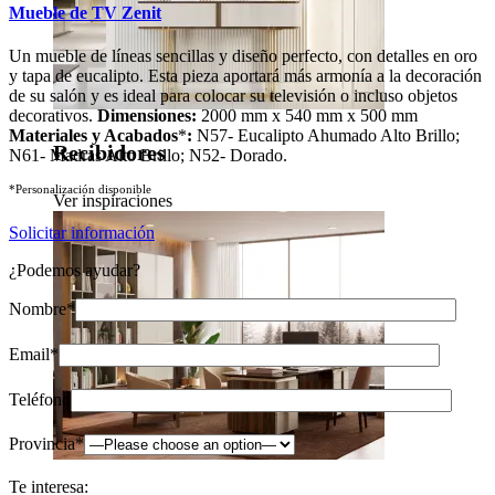
Mueble de TV Zenit
Un mueble de líneas sencillas y diseño perfecto, con detalles en oro
y tapa de eucalipto. Esta pieza aportará más armonía a la decoración
de su salón y es ideal para colocar su televisión o incluso objetos
decorativos.
Dimensiones:
2000 mm x 540 mm x 500 mm
Materiales y Acabados
*
:
N57- Eucalipto Ahumado Alto Brillo;
Recibidores
N61- Madras Alto Brillo; N52- Dorado.
*Personalización disponible
Ver inspiraciones
Solicitar información
¿Podemos ayudar?
Nombre*
Email*
Teléfono
Provincia*
Te interesa: