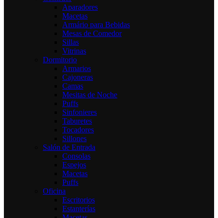
Aparadores
Macetas
Armário para Bebidas
Mesas de Comedor
Sillas
Vitrinas
Dormitorio
Armarios
Cajoneras
Camas
Mesitas de Noche
Puffs
Sinfonieres
Taburetes
Tocadores
Sillones
Salón de Entrada
Consolas
Espejos
Macetas
Puffs
Oficina
Escritorios
Estanterías
Macetas