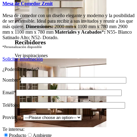
Mesa de Comedor Zenit
Mesa de comedor con un diseño elegante y moderno y la posibilidad
de ser extensible. Ideal para recibir a sus invitados y reunir a los que
más quiere.
Dimensiones:
2000 mm x 1100 mm x 780 mm 2900
mm x 1100 mm x 780 mm
Materiales y Acabados
*
:
N55- Blanco
Satinado Alto; N52- Dorado.
Recibidores
*Personalización disponible
Ver inspiraciones
Solicitar información
¿Podemos ayudar?
Nombre*
Email*
Teléfono
Provincia*
Te interesa:
Producto
Ambiente