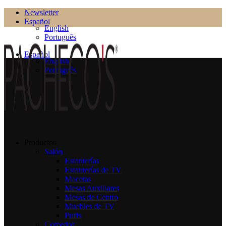
Newsletter
Español
English
Português
Español
English
Português
Productos
Salón
Estanterías
Estanterías de TV
Macetas
Mesas Auxiliares
Mesas de Centro
Muebles de TV
Puffs
Comedor