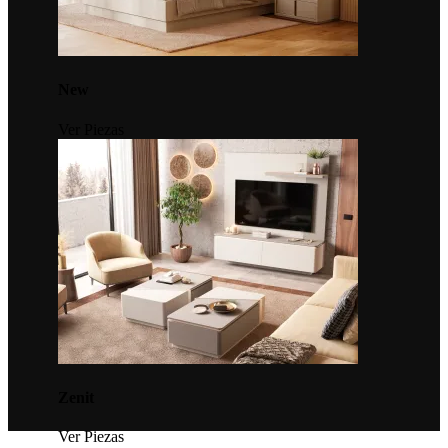
New
Ver Piezas
Zenit
Ver Piezas