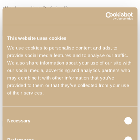
¿Usted es un cliente Profesional?
No
Sí
Nombre de la Empresa*
This website uses cookies
Tema*
Precio
Personalización de los Acabados
We use cookies to personalise content and ads, to
Personalización de las Dimensiones
Dónde Comprar
Otros
provide social media features and to analyse our traffic.
We also share information about your use of our site with
our social media, advertising and analytics partners who
may combine it with other information that you’ve
provided to them or that they’ve collected from your use
of their services.
Su mensaje
Consent
Enviar archivo (5MB max)
Necessary
Selection
¿Suscribirse a nuestra Newsletter?