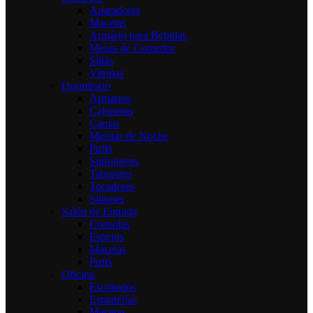
Aparadores
Macetas
Armário para Bebidas
Mesas de Comedor
Sillas
Vitrinas
Dormitorio
Armarios
Cajoneras
Camas
Mesitas de Noche
Puffs
Sinfonieres
Taburetes
Tocadores
Sillones
Salón de Entrada
Consolas
Espejos
Macetas
Puffs
Oficina
Escritorios
Estanterías
Macetas