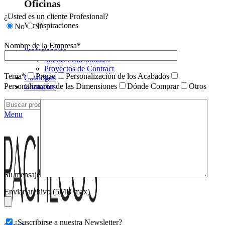
Oficinas
¿Usted es un cliente Profesional?
Ver inspiraciones
No
Sí
Nombre de la Empresa*
Profesionales
Socios Profesionales
Proyectos de Contract
Tema*
Precio
Personalización de los Acabados
Catálogos
Personalización de las Dimensiones
Dónde Comprar
Otros
Contactos
Search
Menu
Su mensaje
Enviar archivo (5MB max)
¿Suscribirse a nuestra Newsletter?