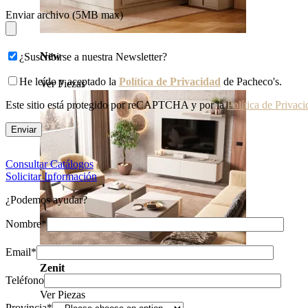
Enviar archivo (5MB max)
New
¿Suscribirse a nuestra Newsletter?
He leído y aceptado la
Política de Privacidad
de Pacheco's.
Ver Piezas
Este sitio está protegido por reCAPTCHA y por la
Política de Privac
Consultar Catálogos
Solicitar Información
¿Podemos ayudar?
Nombre*
Email*
Zenit
Teléfono
Ver Piezas
Provincia*