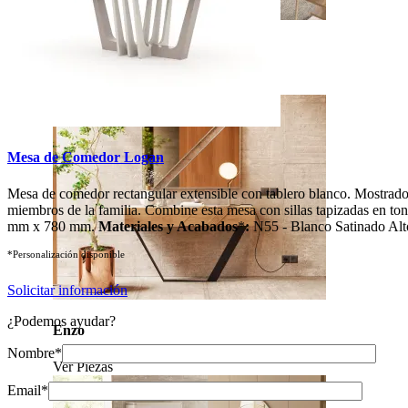
Soho
Ver Piezas
Mesa de Comedor Logan
Mesa de comedor rectangular extensible con tablero blanco. Mostrado 
miembros de la familia. Combine esta mesa con sillas tapizadas en to
mm x 780 mm.
Materiales y Acabados
*
:
N55 - Blanco Satinado Alto
*Personalización disponible
Solicitar información
¿Podemos ayudar?
Enzo
Nombre*
Ver Piezas
Email*