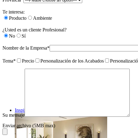
Te interesa:
Producto
Ambiente
¿Usted es un cliente Profesional?
No
Sí
Nombre de la Empresa*
Tema*
Precio
Personalización de los Acabados
Personalizaci
Inspiraciones
Su mensaje
Enviar archivo (5MB max)