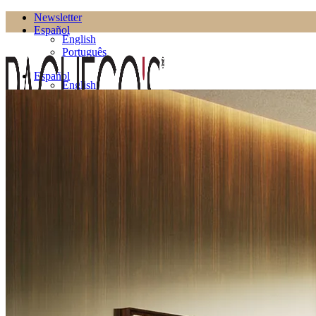
Newsletter
Español
English
Português
Español
English
Português
Productos
Salón
Estanterías
Estanterías de TV
Macetas
Mesas Auxiliares
Mesas de Centro
Muebles de TV
Puffs
Comedor