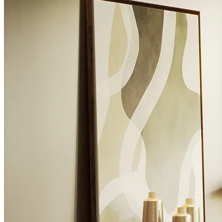
Aparadores
Macetas
Armário para Bebidas
Mesas de Comedor
Sillas
Vitrinas
Dormitorio
Armarios
Cajoneras
Camas
Mesitas de Noche
Puffs
Sinfonieres
Taburetes
Tocadores
Sillones
Salón de Entrada
Consolas
Espejos
Macetas
Puffs
Oficina
Escritorios
Estanterías
Macetas