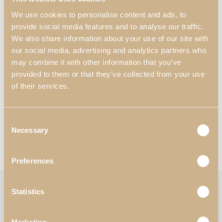
armonioso y elegante.
We use cookies to personalise content and ads, to
Dimensiones:
provide social media features and to analyse our traffic.
Standard: 2000 mm x 1100 mm x 780 mm;
We also share information about your use of our site with
Extensible: 2900 mm x 1100 mm x 780 mm.
our social media, advertising and analytics partners who
may combine it with other information that you’ve
Materiales y Acabados
*
:
provided to them or that they’ve collected from your use
N55 – Blanco Satinado Alto Brillo;
of their services.
N24 – Tierra Metálica.
*Personalización disponible
Consent
Necessary
Selection
Solicitar Información
Consultar Catálogos
Preferences
Categorías:
Comedor
,
Mesas de Comedor
Statistics
Etiqueta:
Logan
Follow: