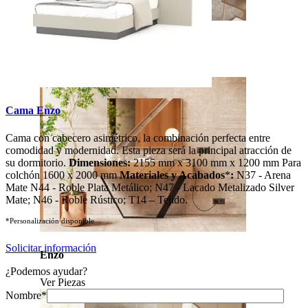
Soho
Ver Piezas
Cama Enzo
Cama con cabecero asimétrico, la combinación perfecta entre
comodidad y modernidad. Esta pieza será la principal atracción de
su dormitorio.
Dimensiones:
2155 mm x 3100 mm x 1200 mm Para
colchón 1600 x 2000 mm
Materiales y Acabados
*
:
N37 - Arena
Mate N44 - Roble Plata Metálico; N47 - Lacado Metalizado Silver
Mate; N46 - Roble Rústico; T14 – Tejido.
*Personalización disponible
Solicitar información
Enzo
¿Podemos ayudar?
Ver Piezas
Nombre*