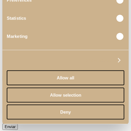
Preferences
Tema*
Precio
Personalización de los Acabados
Personalización de las Dimensiones
Dónde Comprar
Otros
Statistics
Marketing
Show details
Su mensaje
Enviar archivo (5MB max)
Allow all
¿Suscribirse a nuestra Newsletter?
Allow selection
He leído y aceptado la
Política de Privacidad
de Pacheco's.
Este sitio está protegido por reCAPTCHA y por la
Política de
Deny
Privacidad
y las
Condiciones de Servicio de Google
.