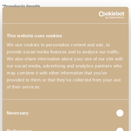
*Personalización disponible
Solicitar información
¿Podemos ayudar?
This website uses cookies
Nombre*
We use cookies to personalise content and ads, to
Email*
provide social media features and to analyse our traffic.
We also share information about your use of our site with
Teléfono
our social media, advertising and analytics partners who
may combine it with other information that you’ve
Provincia*
provided to them or that they’ve collected from your use
Te interesa:
of their services.
Producto
Ambiente
¿Usted es un cliente Profesional?
Consent
No
Sí
Necessary
Selection
Nombre de la Empresa*