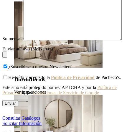
Su mensaje
Enviar archivo (5MB max)
¿Suscribirse a nuestra Newsletter?
He leído y aceptado la
Política de Privacidad
de Pacheco's.
Dormitorios
Este sitio está protegido por reCAPTCHA y por la
Política de
Ver inspiraciones
Privacidad
y las
Condiciones de Servicio de Google
.
Consultar Catálogos
Solicitar Información