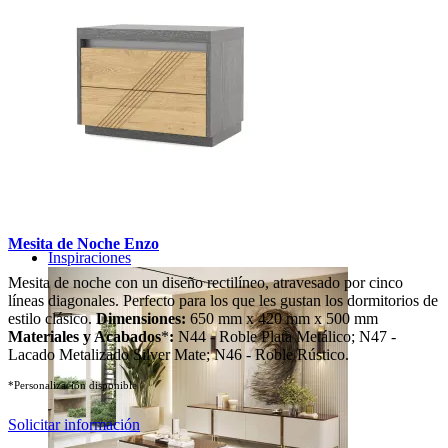
Mesita de Noche Enzo
Inspiraciones
Mesita de noche con un diseño rectilíneo, atravesado por cinco
líneas diagonales. Perfecto para los que les gustan los dormitorios de
estilo clásico.
Dimensiones:
650 mm x 420 mm x 500 mm
Materiales y Acabados
*
:
N44 - Roble Plata Metálico; N47 -
Lacado Metalizado Silver Mate; N46 - Roble Rústico.
*Personalización disponible
Solicitar información