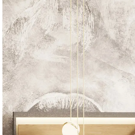
Aparadores
Macetas
Armário para Bebidas
Mesas de Comedor
Sillas
Vitrinas
Dormitorio
Armarios
Cajoneras
Camas
Mesitas de Noche
Puffs
Sinfonieres
Taburetes
Tocadores
Sillones
Salón de Entrada
Consolas
Espejos
Macetas
Puffs
Oficina
Escritorios
Estanterías
Macetas