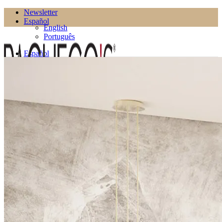
Newsletter
Español
English
Português
Español
English
Português
Productos
Salón
Estanterías
Estanterías de TV
Macetas
Mesas Auxiliares
Mesas de Centro
Muebles de TV
Puffs
Comedor