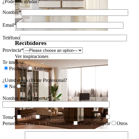
¿Podemos ayudar?
Nombre*
Email*
Teléfono
Recibidores
Provincia*
Ver inspiraciones
Te interesa:
Producto
Ambiente
¿Usted es un cliente Profesional?
No
Sí
Nombre de la Empresa*
Tema*
Precio
Personalización de los Acabados
Personalización de las Dimensiones
Dónde Comprar
Otros