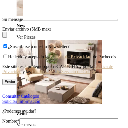
Su mensaje
New
Enviar archivo (5MB max)
Ver Piezas
¿Suscribirse a nuestra Newsletter?
He leído y aceptado la
Política de Privacidad
de Pacheco's.
Este sitio está protegido por reCAPTCHA y por la
Política de
Privacidad
y las
Condiciones de Servicio de Google
.
Consultar Catálogos
Solicitar Información
¿Podemos ayudar?
Zenit
Nombre*
Ver Piezas