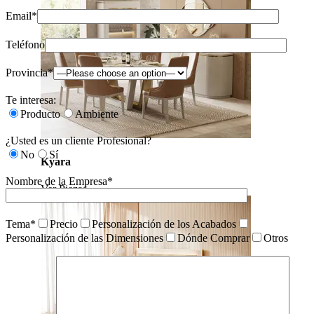
Email*
Teléfono
Provincia*
Te interesa:
Producto
Ambiente
¿Usted es un cliente Profesional?
No
Sí
Kyara
Nombre de la Empresa*
Ver Piezas
Tema*
Precio
Personalización de los Acabados
Personalización de las Dimensiones
Dónde Comprar
Otros