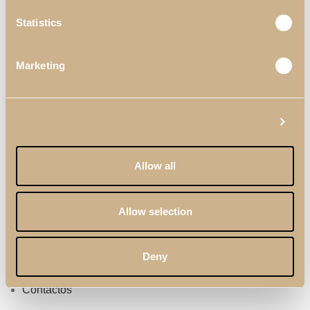
Statistics
Marketing
Links Útiles
Materiales & Acabados
Show details
Profesionales
Allow all
Catálogos
Términos & Condiciones
Allow selection
Política de Calidad
Política de Privacidad
Deny
Sobre Nosotros
Contactos