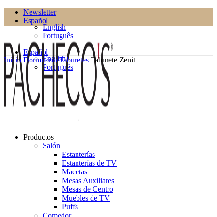
Newsletter
Español
English
Português
Español
English
Inicio
Dormitorio
Taburetes
Taburete Zenit
Português
Productos
Salón
Estanterías
Estanterías de TV
Macetas
Mesas Auxiliares
Mesas de Centro
Muebles de TV
Puffs
Comedor