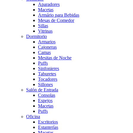
Aparadores
Macetas
Armário para Bebidas
Mesas de Comedor
Sillas
Vitrinas
Dormitorio
Armarios
Cajoneras
Camas
Mesitas de Noche
Puffs
Sinfonieres
Taburetes
Tocadores
Sillones
Salón de Entrada
Consolas
Espejos
Macetas
Puffs
Oficina
Escritorios
Estanterías
Macetas