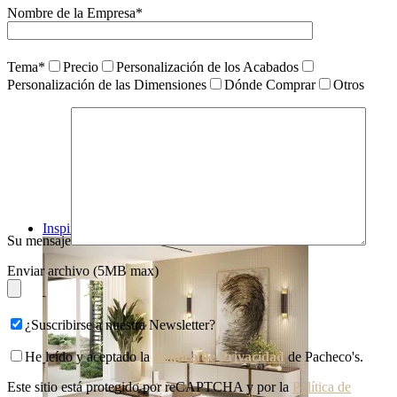
Nombre de la Empresa*
Tema*
Precio
Personalización de los Acabados
Personalización de las Dimensiones
Dónde Comprar
Otros
Inspiraciones
Su mensaje
Enviar archivo (5MB max)
¿Suscribirse a nuestra Newsletter?
He leído y aceptado la
Política de Privacidad
de Pacheco's.
Este sitio está protegido por reCAPTCHA y por la
Política de