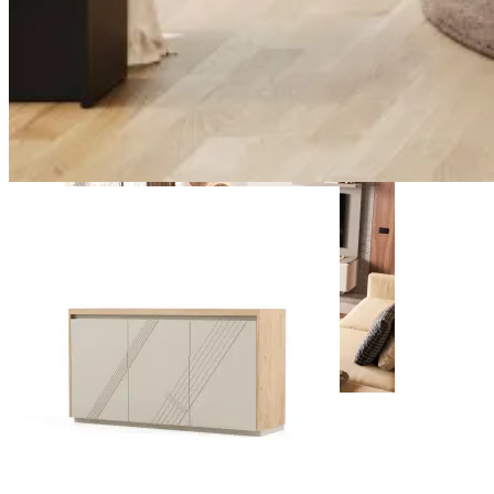
New
Ver Piezas
Zenit
Ver Piezas