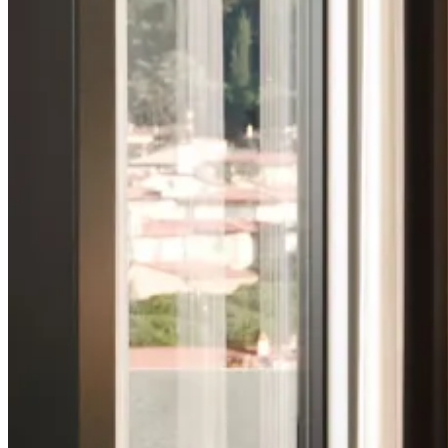
Soho
Ver Piezas
Enzo
Ver Piezas