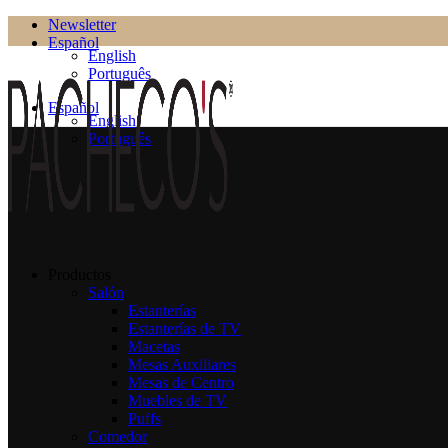
Newsletter
Español
English
Português
Español
English
Português
Productos
Salón
Estanterías
Estanterías de TV
Macetas
Mesas Auxiliares
Mesas de Centro
Muebles de TV
Puffs
Comedor