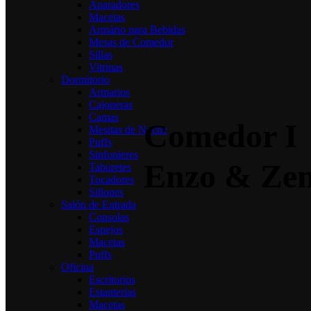
Aparadores
Macetas
Armário para Bebidas
Mesas de Comedor
Sillas
Vitrinas
Dormitorio
Armarios
Cajoneras
Camas
Comedor I
Mesitas de Noche
Puffs
Sinfonieres
Enzo & Zen
Taburetes
Tocadores
Sillones
Salón de Entrada
Consolas
Espejos
Macetas
Puffs
Oficina
Escritorios
Estanterías
Macetas