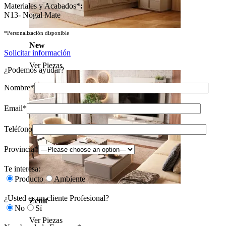
Materiales y Acabados*
:
N13- Nogal Mate
*Personalización disponible
New
Solicitar información
Ver Piezas
¿Podemos ayudar?
Nombre*
Email*
Teléfono
Provincia*
Te interesa:
Producto
Ambiente
¿Usted es un cliente Profesional?
Zenit
No
Sí
Ver Piezas