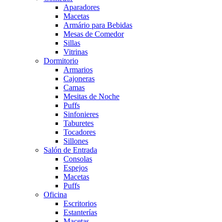
Aparadores
Macetas
Armário para Bebidas
Mesas de Comedor
Sillas
Vitrinas
Dormitorio
Armarios
Cajoneras
Camas
Mesitas de Noche
Puffs
Sinfonieres
Taburetes
Tocadores
Sillones
Salón de Entrada
Consolas
Espejos
Macetas
Puffs
Oficina
Escritorios
Estanterías
Macetas