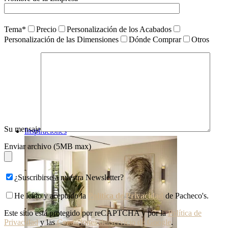
Tema*
Precio
Personalización de los Acabados
Personalización de las Dimensiones
Dónde Comprar
Otros
Su mensaje
Inspiraciones
Enviar archivo (5MB max)
¿Suscribirse a nuestra Newsletter?
He leído y aceptado la
Política de Privacidad
de Pacheco's.
Este sitio está protegido por reCAPTCHA y por la
Política de
Privacidad
y las
Condiciones de Servicio de Google
.