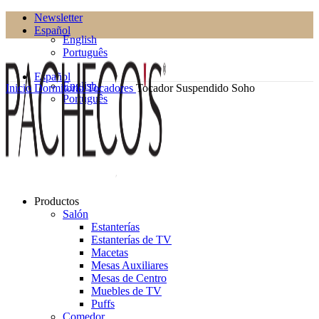
Newsletter
Español
English
Português
Español
English
Inicio
Dormitorio
Tocadores
Tocador Suspendido Soho
Português
Productos
Salón
Estanterías
Estanterías de TV
Macetas
Mesas Auxiliares
Mesas de Centro
Muebles de TV
Puffs
Comedor