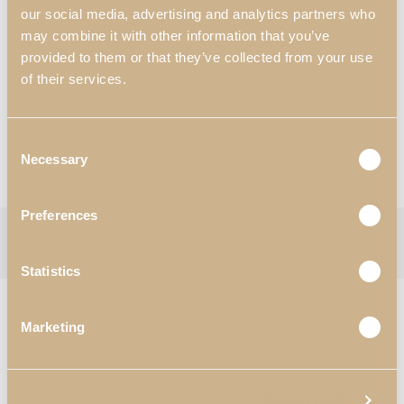
our social media, advertising and analytics partners who
Materiales y Acabados
*
:
may combine it with other information that you’ve
N52- Dorado;
provided to them or that they’ve collected from your use
T74- Tejido.
of their services.
*Personalización disponible
Solicitar Información
Consent
Necessary
Selection
Consultar Catálogos
Preferences
Categorías:
Dormitorio
,
Taburetes
Etiqueta:
Zenit
Follow:
Statistics
PRODUCTOS RELACIONADOS
Marketing
Show details