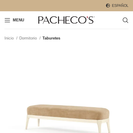
ESPAÑOL
MENU
Inicio
Dormitorio
Taburetes