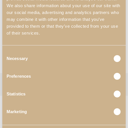
400 mm x 370 mm x 1200 mm
We also share information about your use of our site with
our social media, advertising and analytics partners who
Materiales y Acabados
*
:
may combine it with other information that you’ve
N47 – Lacado Metalizado Silver Mate;
provided to them or that they’ve collected from your use
N46 – Roble Rústico.
of their services.
*Personalización disponible
Solicitar Información
Consent
Necessary
Selection
Consultar Catálogos
Preferences
Categorías:
Comedor
,
Vitrinas
Etiqueta:
Enzo
Follow:
Statistics
PRODUCTOS RELACIONADOS
Marketing