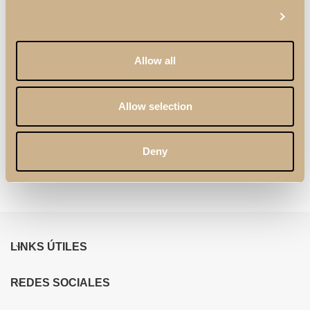
Show details
Allow all
Allow selection
Aparador Zenit XLUX
Espejo Zenit
Deny
de 4 Puertas
Retangular
LINKS ÚTILES
REDES SOCIALES