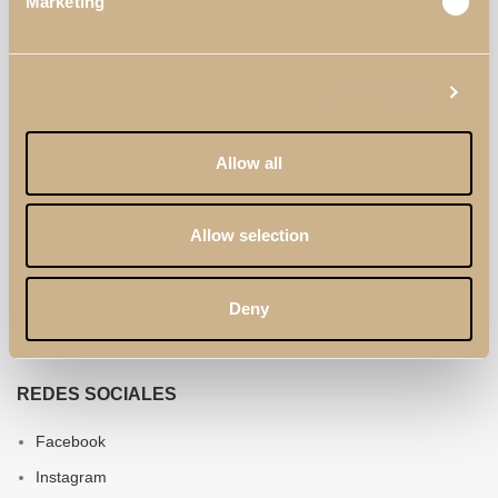
Marketing
LINKS ÚTILES
Materiales & Acabados
Show details
Profesionales
Catálogos
Allow all
Términos & Condiciones
Política de Calidad
Allow selection
Política de Privacidad
Sobre Nosotros
Deny
Contactos
REDES SOCIALES
Facebook
Instagram