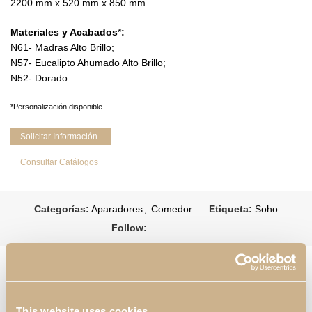
2200 mm x 520 mm x 850 mm
Materiales y Acabados
*
:
N61- Madras Alto Brillo;
N57- Eucalipto Ahumado Alto Brillo;
N52- Dorado.
*Personalización disponible
Solicitar Información
Consultar Catálogos
Categorías:
Aparadores
,
Comedor
Etiqueta:
Soho
Follow:
PRODUCTOS RELACIONADOS
This website uses cookies