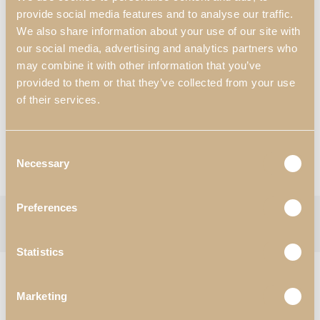
Dimensiones:
provide social media features and to analyse our traffic.
3000 mm x 500 mm x 1800 mm
We also share information about your use of our site with
our social media, advertising and analytics partners who
Materiales y Acabados
*
:
N55 – Blanco Satinado Alto Brillo;
may combine it with other information that you’ve
N46 – Roble Rústico.
provided to them or that they’ve collected from your use
of their services.
*Personalización disponible
Solicitar Información
Consent
Necessary
Selection
Consultar Catálogos
Preferences
Categorías:
Estanterías de TV
,
Salón
Etiqueta:
Logan
Follow:
Statistics
PRODUCTOS RELACIONADOS
Marketing