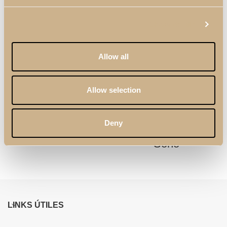
Show details
Allow all
Allow selection
Mesa de centro
Estantería
Deny
Kyara XLUX
Suspendida Vertical
Soho
LINKS ÚTILES