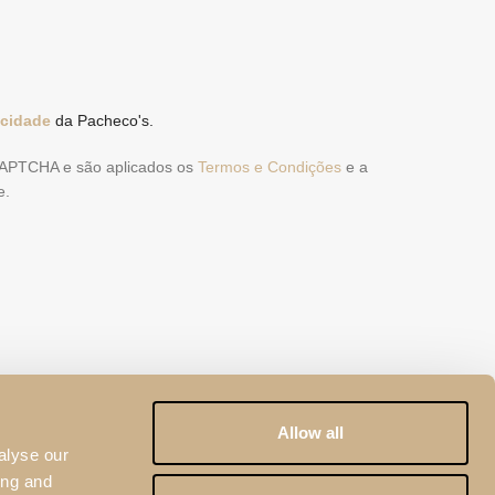
acidade
da Pacheco's.
eCAPTCHA e são aplicados os
Termos e Condições
e a
e.
Allow all
alyse our
ing and