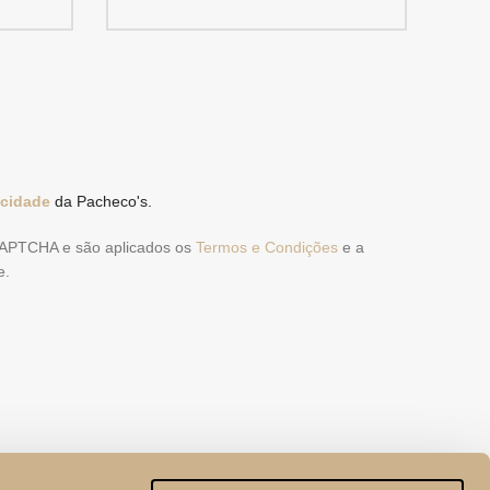
acidade
da Pacheco's.
eCAPTCHA e são aplicados os
Termos e Condições
e a
e.