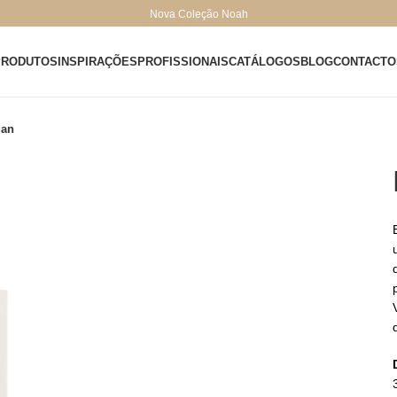
Nova Coleção Noah
PRODUTOS
INSPIRAÇÕES
PROFISSIONAIS
CATÁLOGOS
BLOG
CONTACTO
gan