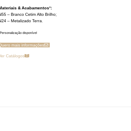
Materiais & Acabamentos
*
:
N55 – Branco Cetim Alto Brilho;
N24 – Metalizado Terra.
Personalização disponível
Quero mais informações
Ver Catálogos