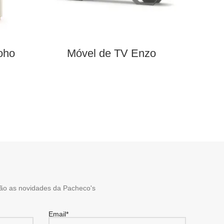
oho
Móvel de TV Enzo
Estan
ão as novidades da Pacheco's
Email*