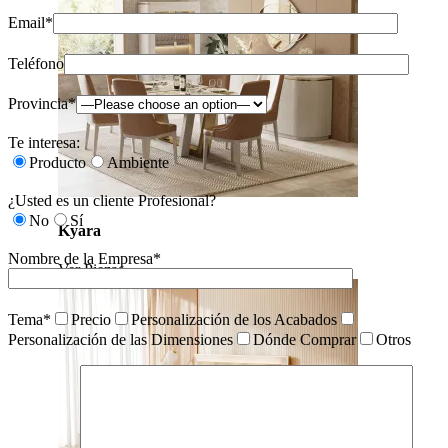
Email*
Teléfono
Provincia*
Te interesa:
Producto
Ambiente
¿Usted es un cliente Profesional?
No
Sí
Kyara
Nombre de la Empresa*
Ver Piezas
Tema*
Precio
Personalización de los Acabados
Personalización de las Dimensiones
Dónde Comprar
Otros