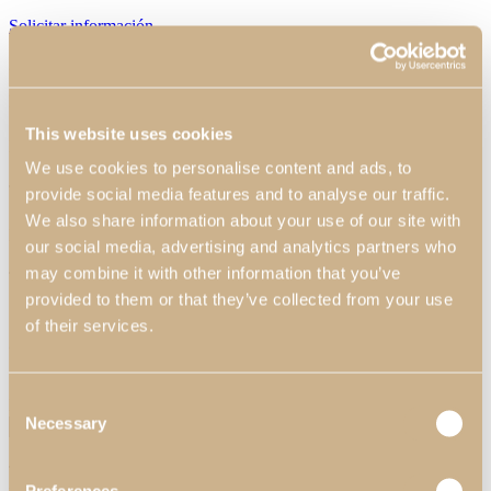
Solicitar información
¿Podemos ayudar?
Nombre*
This website uses cookies
Email*
We use cookies to personalise content and ads, to
Teléfono
provide social media features and to analyse our traffic.
We also share information about your use of our site with
Provincia*
our social media, advertising and analytics partners who
may combine it with other information that you’ve
Te interesa:
provided to them or that they’ve collected from your use
Producto
Ambiente
of their services.
¿Usted es un cliente Profesional?
No
Sí
Consent
Nombre de la Empresa*
Necessary
Selection
Tema*
Precio
Personalización de los Acabados