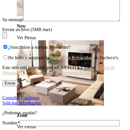
Su mensaje
New
Enviar archivo (5MB max)
Ver Piezas
¿Suscribirse a nuestra Newsletter?
He leído y aceptado la
Política de Privacidad
de Pacheco's.
Este sitio está protegido por reCAPTCHA y por la
Política de
Privacidad
y las
Condiciones de Servicio de Google
.
Consultar Catálogos
Solicitar Información
¿Podemos ayudar?
Zenit
Nombre*
Ver Piezas