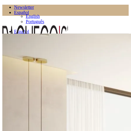
Newsletter
Español
English
Português
Español
English
Português
Productos
Salón
Estanterías
Estanterías de TV
Macetas
Mesas Auxiliares
Mesas de Centro
Muebles de TV
Puffs
Comedor