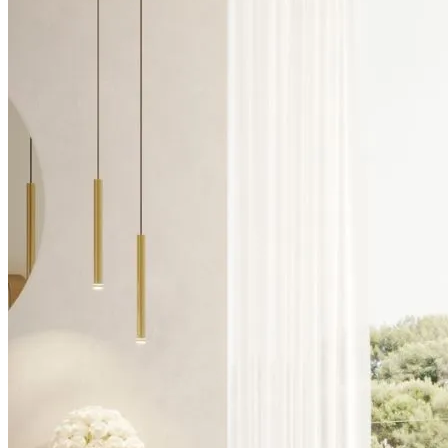
Aparadores
Macetas
Armário para Bebidas
Mesas de Comedor
Sillas
Vitrinas
Dormitorio
Armarios
Cajoneras
Camas
Mesitas de Noche
Puffs
Sinfonieres
Taburetes
Tocadores
Sillones
Salón de Entrada
Consolas
Espejos
Macetas
Puffs
Oficina
Escritorios
Estanterías
Macetas