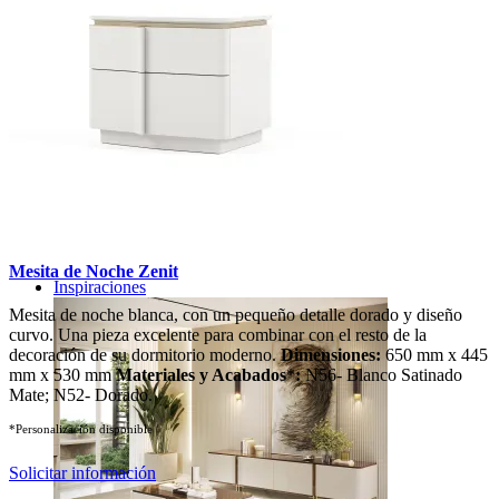
Mesita de Noche Zenit
Inspiraciones
Mesita de noche blanca, con un pequeño detalle dorado y diseño
curvo. Una pieza excelente para combinar con el resto de la
decoración de su dormitorio moderno.
Dimensiones:
650 mm x 445
mm x 530 mm
Materiales y Acabados
*
:
N56- Blanco Satinado
Mate; N52- Dorado.
*Personalización disponible
Solicitar información