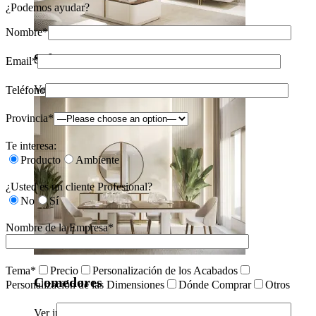
¿Podemos ayudar?
Nombre*
Salones
Email*
Ver inspiraciones
Teléfono
Provincia*
Te interesa:
Producto
Ambiente
¿Usted es un cliente Profesional?
No
Sí
Nombre de la Empresa*
Tema*
Precio
Personalización de los Acabados
Comedores
Personalización de las Dimensiones
Dónde Comprar
Otros
Ver inspiraciones