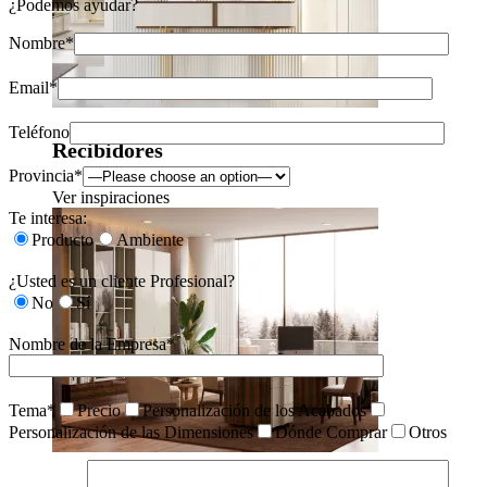
¿Podemos ayudar?
Nombre*
Email*
Teléfono
Recibidores
Provincia*
Ver inspiraciones
Te interesa:
Producto
Ambiente
¿Usted es un cliente Profesional?
No
Sí
Nombre de la Empresa*
Tema*
Precio
Personalización de los Acabados
Personalización de las Dimensiones
Dónde Comprar
Otros