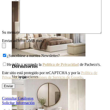
Su mensaje
Enviar archivo (5MB max)
¿Suscribirse a nuestra Newsletter?
He leído y aceptado la
Política de Privacidad
de Pacheco's.
Dormitorios
Este sitio está protegido por reCAPTCHA y por la
Política de
Ver inspiraciones
Privacidad
y las
Condiciones de Servicio de Google
.
Consultar Catálogos
Solicitar Información