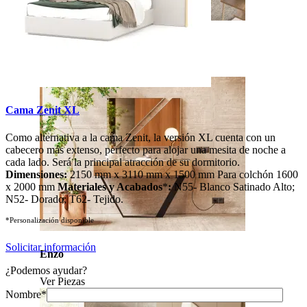
Soho
Ver Piezas
Cama Zenit XL
Como alternativa a la cama Zenit, la versión XL cuenta con un
cabecero más extenso, perfecto para alojar una mesita de noche a
cada lado. Será la principal atracción de su dormitorio.
Dimensiones:
2150 mm x 3110 mm x 1500 mm Para
colchón
1600
x 2000 mm
Materiales y Acabados
*
:
N55- Blanco Satinado Alto;
N52- Dorado; T62- Tejido.
*Personalización disponible
Solicitar información
Enzo
¿Podemos ayudar?
Ver Piezas
Nombre*