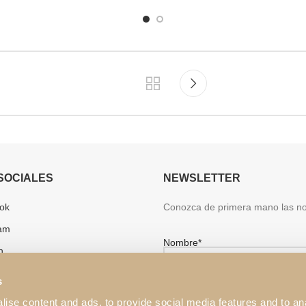
SOCIALES
NEWSLETTER
ok
Conozca de primera mano las n
ram
Nombre*
n
e
s
st
ise content and ads, to provide social media features and to an