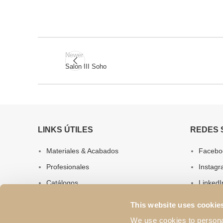
Newer
Salon III Soho
LINKS ÚTILES
REDES 
Materiales & Acabados
Facebo
Profesionales
Instag
Catálogos
LinkedI
Términos & Condiciones
YouTub
This website uses cookie
Política de Calidad
Pintere
We use cookies to personal