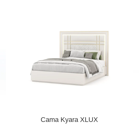
X
Puff Zenit