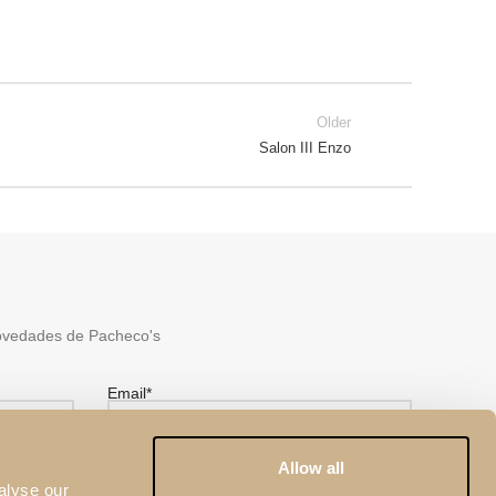
Older
Salon III Enzo
ovedades de Pacheco's
Email*
Allow all
alyse our