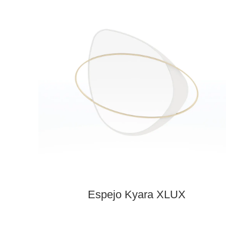
UX
Mesita de Noche Kyara XLU