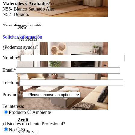
Materiales y Acabados
*
:
N55- Blanco Satinado Alto;
N52- Dorado.
*Personalización disponible
New
Solicitar información
Ver Piezas
¿Podemos ayudar?
Nombre*
Email*
Teléfono
Provincia*
Te interesa:
Producto
Ambiente
Zenit
¿Usted es un cliente Profesional?
No
Sí
Ver Piezas