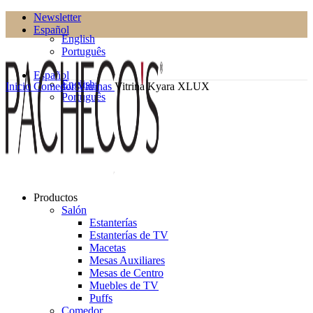
Newsletter
Español
English
Português
Español
English
Inicio
Comedor
Vitrinas
Vitrina Kyara XLUX
Português
Productos
Salón
Estanterías
Estanterías de TV
Macetas
Mesas Auxiliares
Mesas de Centro
Muebles de TV
Puffs
Comedor