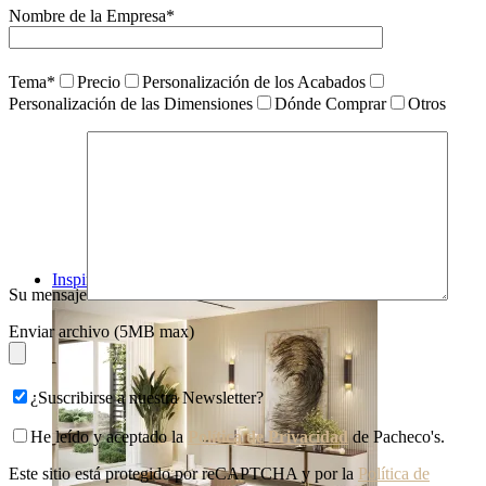
Nombre de la Empresa*
Tema*
Precio
Personalización de los Acabados
Personalización de las Dimensiones
Dónde Comprar
Otros
Inspiraciones
Su mensaje
Enviar archivo (5MB max)
¿Suscribirse a nuestra Newsletter?
He leído y aceptado la
Política de Privacidad
de Pacheco's.
Este sitio está protegido por reCAPTCHA y por la
Política de