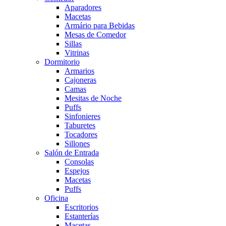
Aparadores
Macetas
Armário para Bebidas
Mesas de Comedor
Sillas
Vitrinas
Dormitorio
Armarios
Cajoneras
Camas
Mesitas de Noche
Puffs
Sinfonieres
Taburetes
Tocadores
Sillones
Salón de Entrada
Consolas
Espejos
Macetas
Puffs
Oficina
Escritorios
Estanterías
Macetas