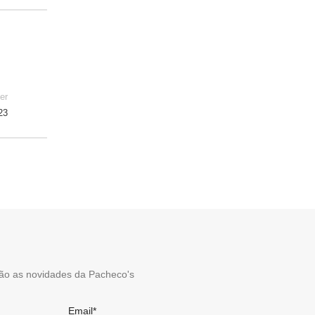
er
23
ão as novidades da Pacheco's
Email*