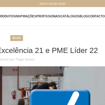
Nova Coleção Noah
PRODUTOS
INSPIRAÇÕES
PROFISSIONAIS
CATÁLOGOS
BLOG
CONTACTO
BLOG
xcelência 21 e PME Líder 22
Escrito por
Tiago Nunes