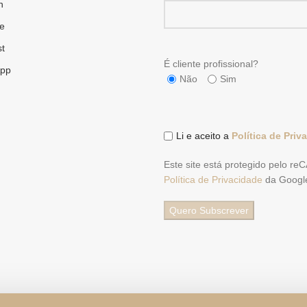
n
e
st
É cliente profissional?
pp
Não
Sim
Li e aceito a
Política de Priv
Este site está protegido pelo r
Política de Privacidade
da Googl