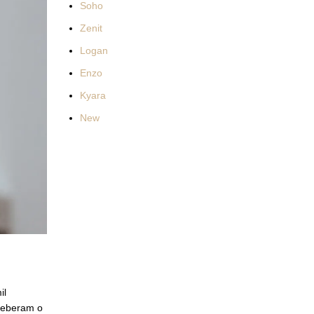
Soho
Zenit
Logan
Enzo
Kyara
New
il
eceberam o