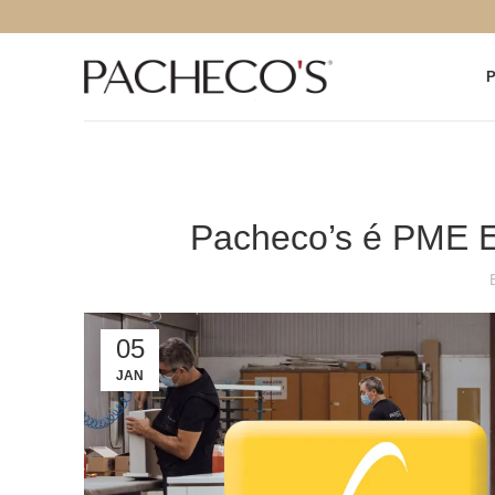
Pacheco’s é PME E
05
JAN