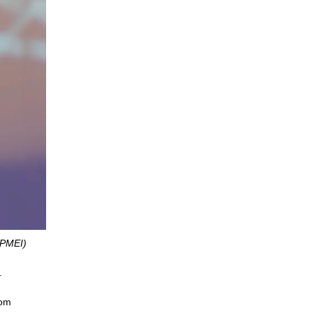
APMEI)
.
com